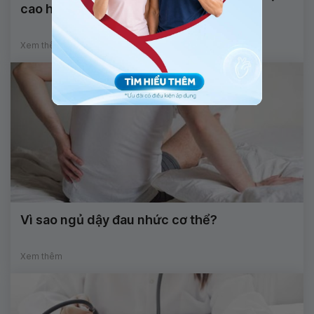
cao huyết áp
Xem thêm
Vì sao ngủ dậy đau nhức cơ thể?
Xem thêm