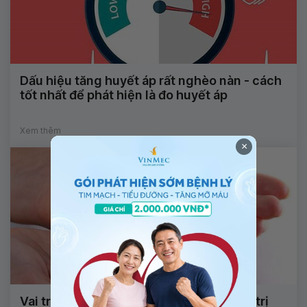
Dấu hiệu tăng huyết áp rất nghèo nàn - cách
tốt nhất để phát hiện là đo huyết áp
Xem thêm
×
Vai trò của thuốc chẹn alpha trong điều trị