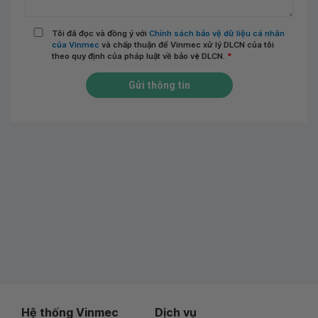
Tôi đã đọc và đồng ý với
Chính sách bảo vệ dữ liệu cá nhân
của Vinmec
và chấp thuận để Vinmec xử lý DLCN của tôi
theo quy định của pháp luật về bảo vệ DLCN.
*
Gửi thông tin
Hệ thống Vinmec
Dịch vụ