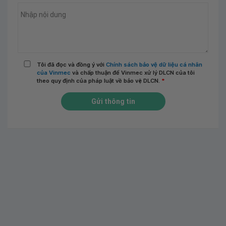
Tôi đã đọc và đồng ý với
Chính sách bảo vệ dữ liệu cá nhân
của Vinmec
và chấp thuận để Vinmec xử lý DLCN của tôi
theo quy định của pháp luật về bảo vệ DLCN.
*
Gửi thông tin