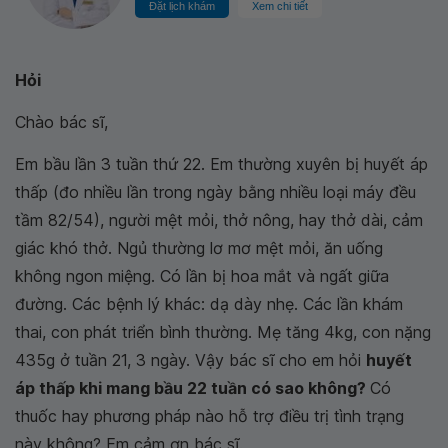
Đặt lịch khám
Xem chi tiết
Hỏi
Chào bác sĩ,
Em bầu lần 3 tuần thứ 22. Em thường xuyên bị huyết áp
thấp (đo nhiều lần trong ngày bằng nhiều loại máy đều
tầm 82/54), người mệt mỏi, thở nông, hay thở dài, cảm
giác khó thở. Ngủ thường lơ mơ mệt mỏi, ăn uống
không ngon miệng. Có lần bị hoa mắt và ngất giữa
đường. Các bệnh lý khác: dạ dày nhẹ. Các lần khám
thai, con phát triển bình thường. Mẹ tăng 4kg, con nặng
435g ở tuần 21, 3 ngày. Vậy bác sĩ cho em hỏi
huyết
áp thấp khi mang bầu 22 tuần có sao không?
Có
thuốc hay phương pháp nào hỗ trợ điều trị tình trạng
này không? Em cảm ơn bác sĩ.