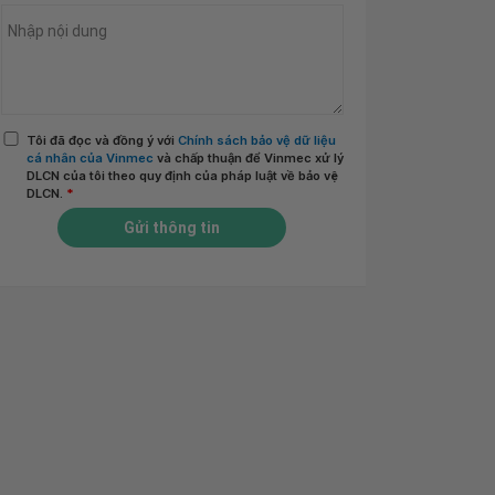
Tôi đã đọc và đồng ý với
Chính sách bảo vệ dữ liệu
cá nhân của Vinmec
và chấp thuận để Vinmec xử lý
DLCN của tôi theo quy định của pháp luật về bảo vệ
DLCN.
*
Gửi thông tin