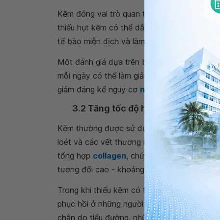
Kẽm đóng vai trò quan trọng trong việc bả
thiếu hụt kẽm có thể dẫn đến phản ứng suy y
tế bào miễn dịch và làm giảm phản ứng stre
Một đánh giá dựa trên bảy nghiên cứu đã ch
mỗi ngày có thể làm giảm thời gian cảm lạn
giảm đáng kể nguy cơ
nhiễm trùng
và thúc 
3.2 Tăng tốc độ hồi phục vết thươ
Kẽm thường được sử dụng trong các bệnh 
loét và các vết thương ngoài da khác.Khoáng
tổng hợp
collagen
, chức năng miễn dịch và 
tương đối cao - khoảng 5% - hàm lượng kẽm
Trong khi thiếu kẽm có thể làm chậm quá trì
phục hồi ở những người có vết thương hở. Tr
chân do tiểu đường, những người được điều