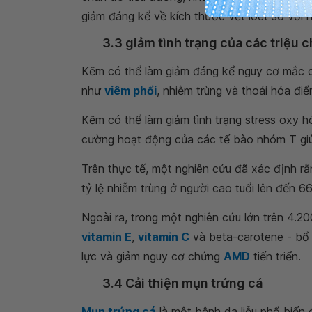
giảm đáng kể về kích thước vết loét so với
3.3 giảm tình trạng của các triệu 
Kẽm có thể làm giảm đáng kể nguy cơ mắc cá
như
viêm phổi
, nhiễm trùng và thoái hóa đi
Kẽm có thể làm giảm tình trạng stress oxy h
cường hoạt động của các tế bào nhóm T giú
Trên thực tế, một nghiên cứu đã xác định r
tỷ lệ nhiễm trùng ở người cao tuổi lên đến 6
Ngoài ra, trong một nghiên cứu lớn trên 4.
vitamin E
,
vitamin C
và beta-carotene - bổ 
lực và giảm nguy cơ chứng
AMD
tiến triển.
3.4 Cải thiện mụn trứng cá
Mụn trứng cá
là một bệnh da liễu phổ biến