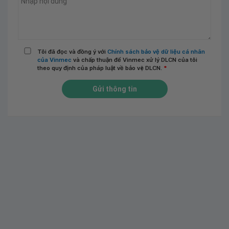
Tôi đã đọc và đồng ý với
Chính sách bảo vệ dữ liệu cá nhân
của Vinmec
và chấp thuận để Vinmec xử lý DLCN của tôi
theo quy định của pháp luật về bảo vệ DLCN.
*
Gửi thông tin