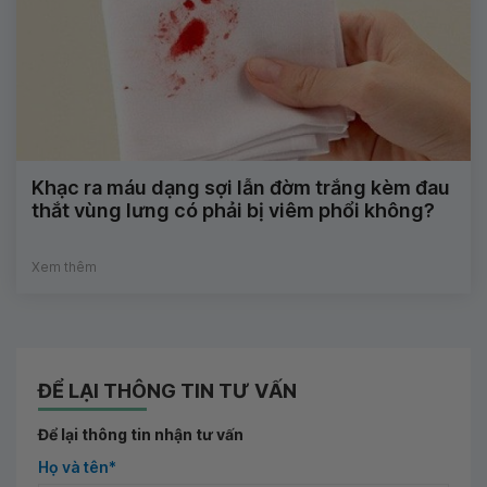
Khạc ra máu dạng sợi lẫn đờm trắng kèm đau
thắt vùng lưng có phải bị viêm phổi không?
Xem thêm
ĐỂ LẠI THÔNG TIN TƯ VẤN
Để lại thông tin nhận tư vấn
Họ và tên*