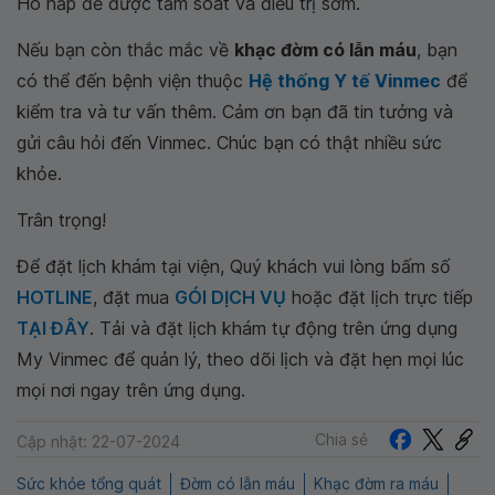
Hô hấp để được tầm soát và điều trị sớm.
Nếu bạn còn thắc mắc về
khạc đờm có lẫn máu
, bạn
có thể đến bệnh viện thuộc
Hệ thống Y tế Vinmec
để
kiểm tra và tư vấn thêm. Cảm ơn bạn đã tin tưởng và
gửi câu hỏi đến Vinmec. Chúc bạn có thật nhiều sức
khỏe.
Trân trọng!
Để đặt lịch khám tại viện, Quý khách vui lòng bấm số
HOTLINE
, đặt mua
GÓI DỊCH VỤ
hoặc đặt lịch trực tiếp
TẠI ĐÂY
. Tải và đặt lịch khám tự động trên ứng dụng
My Vinmec để quản lý, theo dõi lịch và đặt hẹn mọi lúc
mọi nơi ngay trên ứng dụng.
Chia sẻ
Cập nhật: 22-07-2024
Sức khỏe tổng quát
Đờm có lẫn máu
Khạc đờm ra máu