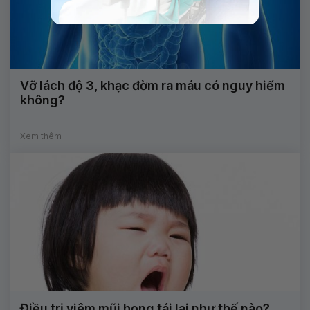
Vỡ lách độ 3, khạc đờm ra máu có nguy hiểm
không?
Xem thêm
Điều trị viêm mũi họng tái lại như thế nào?