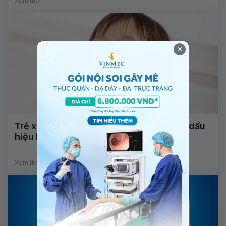
Xem thêm
×
Trẻ xuất hiện ho, sổ mũi kèm theo sốt là dấu
hiệu bệnh lý gì?
Xem thêm