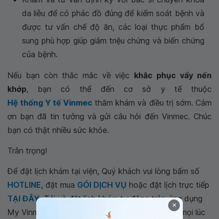
da liễu để có phác đồ đúng để kiểm soát bệnh và
được tư vấn chế độ ăn, các loại thực phẩm bổ
sung phù hợp giúp giảm triệu chứng và biến chứng
của bệnh.
Nếu bạn còn thắc mắc về việc
khắc phục vẩy nến
khớp
, bạn có thể đến cơ sở y tế thuộc
Hệ thống Y tế Vinmec
thăm khám và điều trị sớm. Cảm
ơn bạn đã tin tưởng và gửi câu hỏi đến Vinmec. Chúc
bạn có thật nhiều sức khỏe.
Trân trọng!
Để đặt lịch khám tại viện, Quý khách vui lòng bấm số
HOTLINE
, đặt mua
GÓI DỊCH VỤ
hoặc đặt lịch trực tiếp
TẠI ĐÂY
. Tải và đặt lịch khám tự động trên ứng dụng
×
My Vinmec để quản lý, theo dõi lịch và đặt hẹn mọi lúc