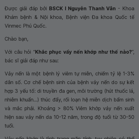
Được giải đáp bởi
BSCK I Nguyễn Thanh Vân
- Khoa
Khám bệnh & Nội khoa, Bệnh viện Đa khoa Quốc tế
Vinmec Phú Quốc.
Chào bạn,
Với câu hỏi “
Khắc phục vẩy nến khớp như thế nào?
”,
bác sĩ giải đáp như sau:
Vảy nến là một bệnh lý viêm tự miễn, chiếm tỷ lệ 1-3%
dân số. Cơ chế bệnh sinh của bệnh vảy nến do sự kết
hợp 3 yếu tố: di truyền đa gen, môi trường (hút thuốc lá,
nhiễm khuẩn...) thúc đẩy, rối loạn hệ miễn dịch bẩm sinh
và mắc phải. Khoảng > 80% Viêm khớp vảy nến xuất
hiện sau vảy nến da 10-12 năm, trong độ tuổi từ 30-50
tuổi.
Vảy nến khớp là tình trạng mãn tính, tuy nhiên có thể