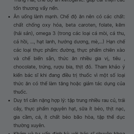
tổn thương vẩy nến.
Ăn uống lành mạnh. Chế độ ăn nên có các chất:
chất chống oxy hóa, beta caroten, folate, kẽm
(hải sản), omega 3 (trong các loại cá mòi, cá thu,
cá hồi, ..., hạt lanh, hướng dương, mè,...) Hạn chế
các loại thực phẩm: đường, thực phẩm chiên xào
và chế biến sẵn, thức ăn nhiều gia vị, tiêu ,
chocolate, trứng, rượu bia, thịt đỏ. Tham khảo ý
kiến bác sĩ khi đang điều trị thuốc vì một số loại
thức ăn có thể làm tăng hoặc giảm tác dụng của
thuốc.
Duy trì cân nặng hợp lý: tập trung nhiều rau củ, trái
cây, thực phẩm nguyên hạt, sữa ít béo, thịt nạc,
gia cầm, cá, ít chất béo bão hòa, tập thể dục
thường xuyên.
Khám và tư vấn định kỳ với bác sĩ chuyên khoa