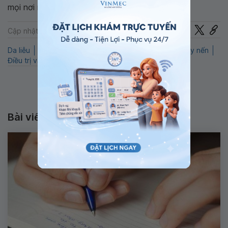
mọi nơi ngay trên ứng dụng.
Chia sẻ
Cập nhật: 22-07-2024
Da liễu
Vẩy nến mãn tính
QnA
Vẩy nến khớp
Vẩy nến
Điều trị vẩy nến
Bài viết liên quan