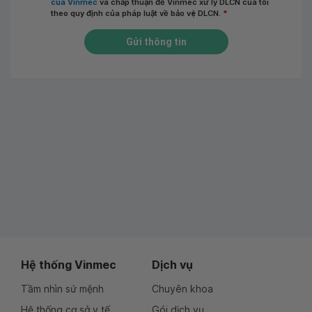
của Vinmec
và chấp thuận để Vinmec xử lý DLCN của tôi
theo quy định của pháp luật về bảo vệ DLCN.
*
Gửi thông tin
Hệ thống Vinmec
Dịch vụ
Tầm nhìn sứ mệnh
Chuyên khoa
Hệ thống cơ sở y tế
Gói dịch vụ