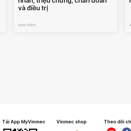
nhân, triệu chứng, chẩn đoán
và điều trị
Xem thêm
Tải App MyVinmec
Vinmec shop
Theo dõi ch