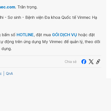
mec.com
. Trân trọng.
Nhi - Sơ sinh - Bệnh viện Đa khoa Quốc tế Vinmec Hạ
ng bấm số
HOTLINE
, đặt mua
GÓI DỊCH VỤ
hoặc đặt
 tự động trên ứng dụng My Vinmec để quản lý, theo dõi
g dụng.
Chia sẻ
c
QnA