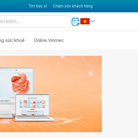
Tìm bác sĩ
Chăm sóc khách hàng
ng sức khoẻ
Online.Vinmec