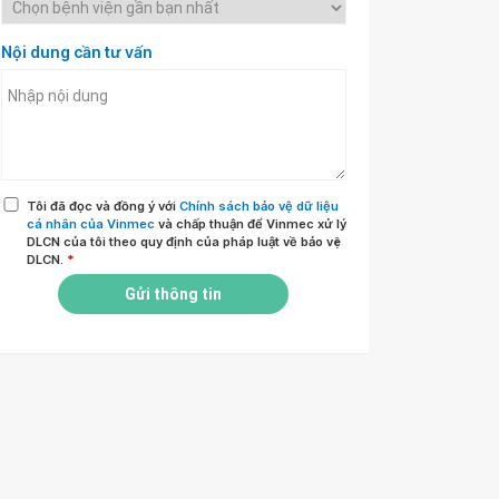
Nội dung cần tư vấn
Tôi đã đọc và đồng ý với
Chính sách bảo vệ dữ liệu
cá nhân của Vinmec
và chấp thuận để Vinmec xử lý
DLCN của tôi theo quy định của pháp luật về bảo vệ
DLCN.
*
Gửi thông tin