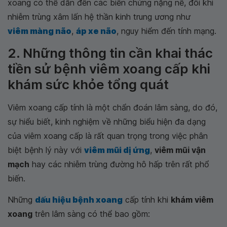
xoang có thể dẫn đến các biến chứng nặng nề, đôi khi
nhiễm trùng xâm lấn hệ thần kinh trung ương như
viêm màng não
,
áp xe não
, nguy hiểm đến tính mạng.
2. Những thông tin cần khai thác
tiền sử bệnh viêm xoang cấp khi
khám sức khỏe tổng quát
Viêm xoang cấp tính là một chẩn đoán lâm sàng, do đó,
sự hiểu biết, kinh nghiệm về những biểu hiện đa dạng
của viêm xoang cấp là rất quan trọng trong việc phân
biệt bệnh lý này với
viêm mũi dị ứng
,
viêm mũi vận
mạch
hay các nhiễm trùng đường hô hấp trên rất phổ
biến.
Những
dấu hiệu bệnh xoang
cấp tính khi
khám viêm
xoang
trên lâm sàng có thể bao gồm: