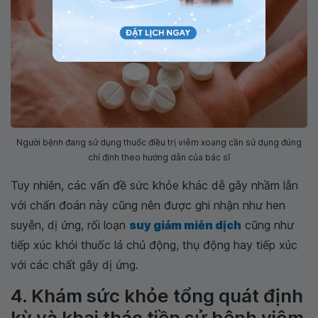
Người bệnh đang sử dụng thuốc điều trị viêm xoang cần sử dụng đúng
chỉ định theo hướng dẫn của bác sĩ
Tuy nhiên, các vấn đề sức khỏe khác dễ gây nhầm lẫn
với chẩn đoán này cũng nên được ghi nhận như hen
suyễn, dị ứng, rối loạn
suy giảm miễn dịch
cũng như
tiếp xúc khói thuốc lá chủ động, thụ động hay tiếp xúc
với các chất gây dị ứng.
4. Khám sức khỏe tổng quát định
kỳ và khai thác tiền sử bệnh viêm