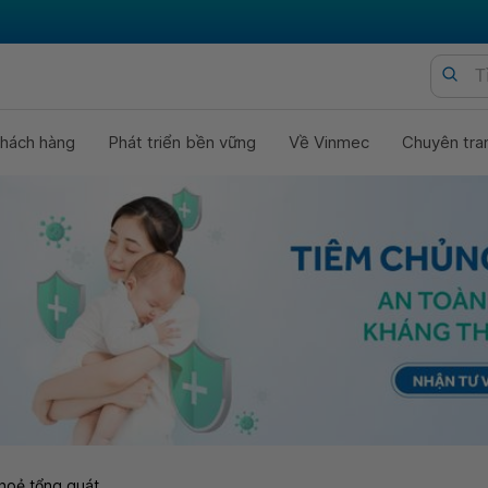
hách hàng
Phát triển bền vững
Về Vinmec
Chuyên tra
hoẻ tổng quát