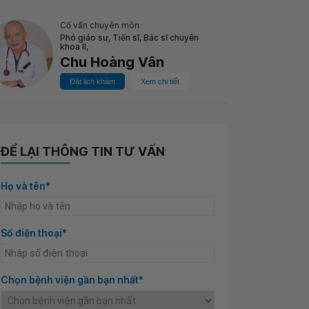
Cố vấn chuyên môn
Phó giáo sư, Tiến sĩ, Bác sĩ chuyên
khoa II,
Chu Hoàng Vân
Đặt lịch khám
Xem chi tiết
ĐỂ LẠI THÔNG TIN TƯ VẤN
Họ và tên*
Số điện thoại*
Chọn bệnh viện gần bạn nhất*