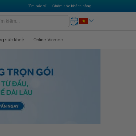
Tìm bác sĩ
Chăm sóc khách hàng
ng sức khoẻ
Online.Vinmec