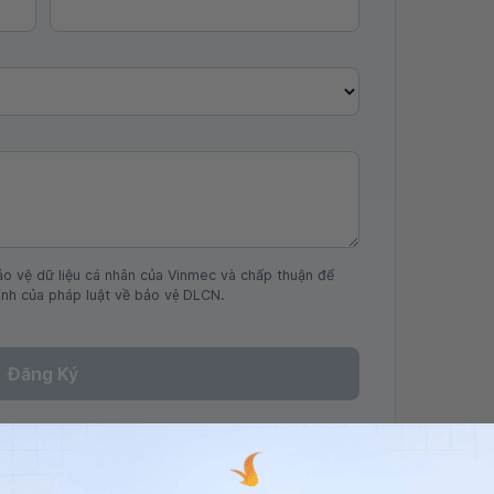
ảo vệ dữ liệu cá nhân của Vinmec và chấp thuận để
nh của pháp luật về bảo vệ DLCN.
Đăng Ký
nh kỳ bắt buộc sẽ bao gồm: