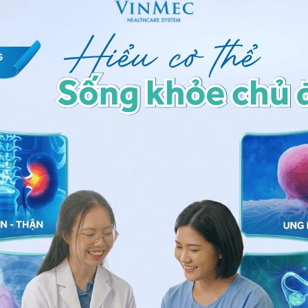
 được kiểm tra thể lực bao gồm đo chiều cao, cân
tra mạch, đo huyết áp. Tiếp theo, bác sĩ sẽ thăm
ong cơ thể để phát hiện các bệnh lý hô hấp, tim
, cơ xương khớp,... Sau khi khám tổng quát, bác sĩ sẽ
cho người bệnh bao gồm: khám mắt, khám tai mũi
ng cơ thể, người khám sức khỏe định kỳ sẽ được thực
tiểu.
ức khỏe định kỳ bắt buộc sẽ bao gồm chụp phim
c tổn thương ở phổi cùng các vấn đề liên quan đến
 mỗi người đến khám, bác sĩ có thể chỉ định chụp phim
 thể.
t buộc như trên, tùy theo đặc điểm độ tuổi, yếu tố
họn mở rộng gói khám thêm các chuyên khoa như ung