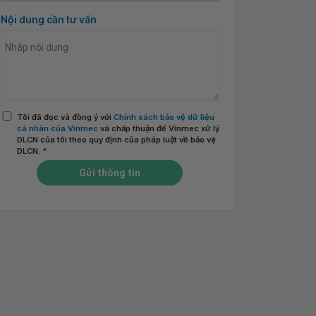
Nội dung cần tư vấn
Tôi đã đọc và đồng ý với
Chính sách bảo vệ dữ liệu
cá nhân của Vinmec
và chấp thuận để Vinmec xử lý
DLCN của tôi theo quy định của pháp luật về bảo vệ
DLCN.
*
Gửi thông tin