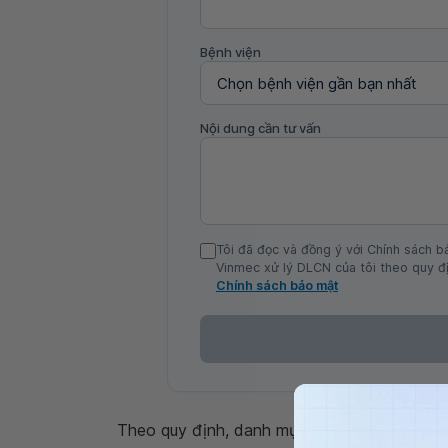
Bệnh viện
Nội dung cần tư vấn
Tôi đã đọc và đồng ý với Chính sách b
Vinmec xử lý DLCN của tôi theo quy đị
Chính sách bảo mật
Theo quy định, danh mục khám sức khỏe đị