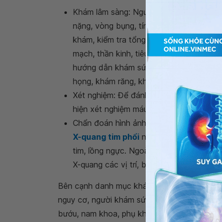
Khám lâm sàng: Người khám sức khỏe sẽ
nặng, vòng bụng, tính chỉ số BMI, kiểm 
khám, kiểm tra tổng quát các cơ quan tr
mạch, thần kinh, tiêu hóa, thận-tiết niệu
hướng dẫn khám sức khỏe chuyên khoa 
họng, khám răng, khám da liễu...
Xét nghiệm: Để đánh giá các chỉ số tro
hiện xét nghiệm máu và xét nghiệm nước 
Chẩn đoán hình ảnh: Trong giấy khám s
X-quang tim phổi
nhằm phát hiện sớm cá
tim, lồng ngực. Ngoài ra, tùy tình trạng
X-quang các vị trí, bộ phận khác trên cơ
Bên cạnh danh mục khám sức khỏe định kỳ bắ
nguy cơ, người khám sức khỏe có thể lựa c
bướu, nam khoa, phụ khoa, lão khoa,...