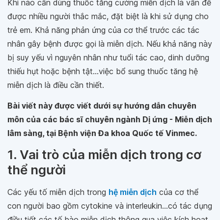
Khi nào cần dùng thuốc tăng cường miễn dịch là vấn đề
được nhiều người thắc mắc, đặt biệt là khi sử dụng cho
trẻ em. Khả năng phản ứng của cơ thể trước các tác
nhân gây bệnh được gọi là miễn dịch. Nếu khả năng này
bị suy yếu vì nguyên nhân như tuổi tác cao, dinh dưỡng
thiếu hụt hoặc bệnh tật…việc bổ sung thuốc tăng hệ
miễn dịch là điều cần thiết.
Bài viết này được viết dưới sự hướng dẫn chuyên
môn của các bác sĩ chuyên ngành Dị ứng - Miễn dịch
lâm sàng, tại Bệnh viện Đa khoa Quốc tế Vinmec.
1. Vai trò của miễn dịch trong cơ
thể người
Các yếu tố miễn dịch trong
hệ miễn dịch
của cơ thể
con người bao gồm cytokine và interleukin…có tác dụng
điều tiết các tế bào miễn dịch thông qua việc kích hoạt,