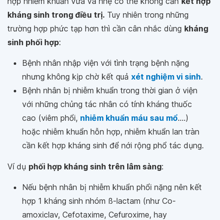
hợp nhiễm khuẩn vừa và nhẹ có thể không cần
kết hợp
kháng sinh trong điều trị.
Tuy nhiên trong những
trường hợp phức tạp hơn thì cần cân nhắc dùng
kháng
sinh phối hợp
:
Bệnh nhân nhập viện với tình trạng bệnh nặng
nhưng không kịp chờ kết quả
xét nghiệm vi sinh
.
Bệnh nhân bị nhiễm khuẩn trong thời gian ở viện
với những chủng tác nhân có tính kháng thuốc
cao (viêm phổi,
nhiễm khuẩn máu sau mổ
....)
hoặc nhiễm khuẩn hỗn hợp, nhiễm khuẩn lan tràn
cần kết hợp kháng sinh để nới rộng phổ tác dụng.
Ví dụ
phối hợp kháng sinh trên lâm sàng
:
Nếu bệnh nhân bị nhiễm khuẩn phổi nặng nên kết
hợp 1 kháng sinh nhóm ß-lactam (như Co-
amoxiclav, Cefotaxime, Cefuroxime, hay