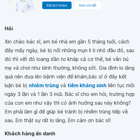
Đặt lịch khám
Xem chi tiết
Hỏi
Xin chào bác sĩ, em bé nhà em gần 5 tháng tuổi, cách
đây mấy ngày, bé bị nổi những mụn li ti nhỏ đầu đỏ, sau
đó thì vết đỏ loang dần to khắp cả cơ thể, bé vẫn bú
mẹ và chơi như bình thường, không sốt. Gia đình lo lắng
quá nên đưa lên bệnh viện để khám,bác sĩ ở đây kết
luận bé bị
nhiễm trùng
và
tiêm kháng sinh
liên tục mỗi
ngày 3 lần và 1 lần 3 mũi. Bác sĩ cho em hỏi, trường hợp
của con em như vậy thì có ảnh hưởng sau này không?
Em phải làm gì để giúp bé tránh bị nhiễm trùng tiếp về
sau. Em thật sự rất lo lắng. Em cảm ơn bác sĩ!
Khách hàng ẩn danh