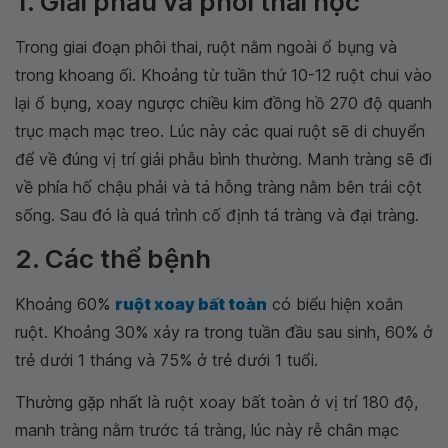
1. Giải phẫu và phôi thai học
Trong giai đoạn phôi thai, ruột nằm ngoài ổ bụng và
trong khoang ối. Khoảng từ tuần thứ 10-12 ruột chui vào
lại ổ bụng, xoay ngược chiều kim đồng hồ 270 độ quanh
trục mạch mạc treo. Lúc này các quai ruột sẽ di chuyển
để về đúng vị trí giải phẫu bình thường. Manh tràng sẽ đi
về phía hố chậu phải và tá hỗng tràng nằm bên trái cột
sống. Sau đó là quá trình cố định tá tràng và đại tràng.
2. Các thể bệnh
Khoảng 60%
ruột xoay bất toàn
có biểu hiện xoắn
ruột. Khoảng 30% xảy ra trong tuần đầu sau sinh, 60% ở
trẻ dưới 1 tháng và 75% ở trẻ dưới 1 tuổi.
Thường gặp nhất là ruột xoay bất toàn ở vị trí 180 độ,
manh tràng nằm trước tá tràng, lúc này rễ chân mạc