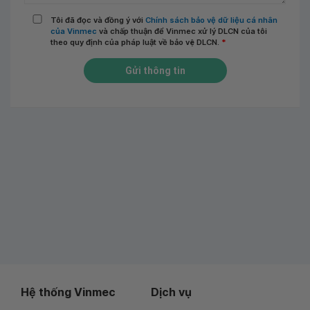
Tôi đã đọc và đồng ý với
Chính sách bảo vệ dữ liệu cá nhân
của Vinmec
và chấp thuận để Vinmec xử lý DLCN của tôi
theo quy định của pháp luật về bảo vệ DLCN.
*
Gửi thông tin
Hệ thống Vinmec
Dịch vụ