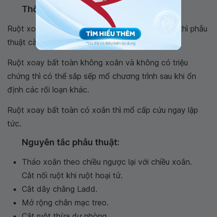
Thời điểm phẫu thuật:
Ruột xoay bất toàn không xoắn có triệu chứng thì phẫu
thuật càng sớm càng tốt vì có nguy cơ xoắn.
Ruột xoay bất toàn không xoắn và không có triệu
chứng thì có thể sắp sếp mổ chương trình sau khi ổn
định các rối loạn khác.
Ruột xoay bất toàn có xoắn thì mổ cấp cứu ngay lập
tức.
Nguyên tắc phẫu thuật:
Tháo xoắn theo chiều ngược lại với chiều xoắn.
Cắt nối ruột khi ruột hoại tử.
Cắt dây chằng Ladd.
Mở rộng chân mạc treo.
Cắt ruột thừa dự phòng.