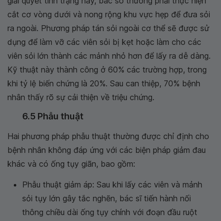
giải quyết tình trạng này, bác sõ thường phải thực hiện
cắt cơ vòng dưới và nong rộng khu vực hẹp để đưa sỏi
ra ngoài. Phương pháp tán sỏi ngoài cơ thể sẽ được sử
dụng để làm vỡ các viên sỏi bị kẹt hoặc làm cho các
viên sỏi lớn thành các mảnh nhỏ hơn để lấy ra dễ dàng.
Kỹ thuật này thành công ở 60% các trường hợp, trong
khi tỷ lệ biến chứng là 20%. Sau can thiệp, 70% bệnh
nhân thấy rõ sự cải thiện về triệu chứng.
6.5 Phẫu thuật
Hai phương pháp phẫu thuật thường được chỉ định cho
bệnh nhân không đáp ứng với các biện pháp giảm đau
khác và có ống tụy giãn, bao gồm:
Phẫu thuật giảm áp: Sau khi lấy các viên và mảnh
sỏi tụy lớn gây tắc nghẽn, bác sĩ tiến hành nối
thông chiều dài ống tụy chính với đoạn đầu ruột