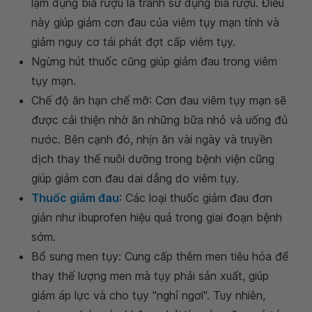
lạm dụng bia rượu là tránh sử dụng bia rượu. Điều
này giúp giảm cơn đau của viêm tụy mạn tính và
giảm nguy cơ tái phát đợt cấp viêm tụy.
Ngừng hút thuốc cũng giúp giảm đau trong viêm
tụy mạn.
Chế độ ăn hạn chế mỡ: Cơn đau viêm tụy mạn sẽ
được cải thiện nhờ ăn những bữa nhỏ và uống đủ
nước. Bên cạnh đó, nhịn ăn vài ngày và truyền
dịch thay thế nuôi dưỡng trong bệnh viện cũng
giúp giảm cơn đau dai dẳng do viêm tụy.
Thuốc giảm đau
: Các loại thuốc giảm đau đơn
giản như ibuprofen hiệu quả trong giai đoạn bệnh
sớm.
Bổ sung men tụy: Cung cấp thêm men tiêu hóa để
thay thế lượng men mà tụy phải sản xuất, giúp
giảm áp lực và cho tụy "nghỉ ngơi". Tuy nhiên,