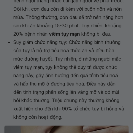
bệnh ngồi thẳng hoặc cúi gập người về phía trước.
Đôi khi, cơn đau còn đi kèm với buồn nôn và nôn
mửa. Thông thường, cơn đau sẽ trở nên nặng hơn
sau khi ăn khoảng 15-30 phút. Tuy nhiên, khoảng
20% bệnh nhân
viêm tụy mạn
không bị đau.
Suy giảm chức năng tụy: Chức năng bình thường
của tụy là hỗ trợ tiêu hoá thức ăn và điều hòa
mức đường huyết. Tuy nhiên, ở những người mắc
viêm tụy mạn, tụy không thể duy trì được chức
năng này, gây ảnh hưởng đến quá trình tiêu hoá
và hấp thu mỡ ở đường tiêu hoá. Điều này dẫn
đến tình trạng phân sống lẫn váng mỡ và có mùi
hôi khác thường. Triệu chứng này thường không
xuất hiện cho đến khi 90% tổ chức tụy bị hỏng và
không còn hoạt động.