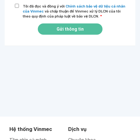
Tôi đã đọc và đồng ý với
Chính sách bảo vệ dữ liệu cá nhân
của Vinmec
và chấp thuận để Vinmec xử lý DLCN của tôi
theo quy định của pháp luật về bảo vệ DLCN.
*
Gửi thông tin
Hệ thống Vinmec
Dịch vụ
Tầm nhìn sứ mệnh
Chuyên khoa