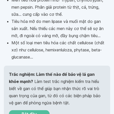
Men tiêu hóa protein như: Trypsin, chymotrypsin,
men pepsin. Phân giải protein từ thịt, cá, trứng,
sữa... cung cấp vào cơ thể.
Tiêu hóa mỡ do men lipase và muối mật do gan
sản xuất. Nếu thiếu các men này cơ thể sẽ sợ ăn
mỡ, đi ngoài có váng mỡ, đầy bụng chậm tiêu...
Một số loại men tiêu hóa các chất cellulose (chất
xơ) như cellulose, hemixenluloza, phytase, beta-
glucanase...
Trắc nghiệm: Làm thế nào để bảo vệ lá gan
khỏe mạnh?
Làm test trắc nghiệm kiểm tra hiểu
biết về gan có thể giúp bạn nhận thức rõ vai trò
quan trọng của gan, từ đó có các biện pháp bảo
vệ gan để phòng ngừa bệnh tật.