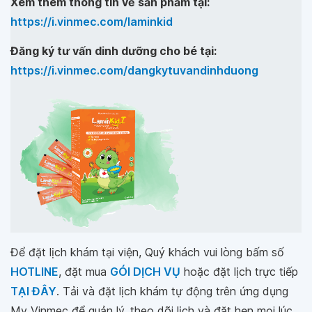
Xem thêm thông tin về sản phẩm tại:
https://i.vinmec.com/laminkid
Đăng ký tư vấn dinh dưỡng cho bé tại:
https://i.vinmec.com/dangkytuvandinhduong
Để đặt lịch khám tại viện, Quý khách vui lòng bấm số
HOTLINE
, đặt mua
GÓI DỊCH VỤ
hoặc đặt lịch trực tiếp
TẠI ĐÂY
. Tải và đặt lịch khám tự động trên ứng dụng
My Vinmec để quản lý, theo dõi lịch và đặt hẹn mọi lúc