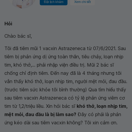
Đặt lịch khám
Xem chi tiết
Hỏi
Chào bác sĩ,
Tôi đã tiêm mũi 1 vacxin Astrazeneca từ 07/6/2021. Sau
tiêm bị phản ứng dị ứng toàn thân, tiêu chảy, loạn nhịp
tim, khó thở,... phải nhập viện điều trị. Mũi 2 bác sĩ
chống chỉ định tiêm. Đến nay đã là 4 tháng nhưng tôi
vẫn thấy khó thở, loạn nhịp tim, người mệt mỏi, đau đầu.
(trước tiêm sức khỏe tôi bình thường) Qua tìm hiểu thấy
sau tiêm vacxin Astrazeneca có tỷ lệ phản ứng viêm cơ
tim từ 1,2/triệu liều. Xin hỏi bác sĩ
khó thở, loạn nhịp tim,
mệt mỏi, đau đầu là bị làm sao?
Đây có phải là phản
ứng kéo dài sau tiêm vacxin không? Tôi xin cảm ơn.