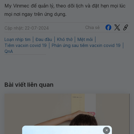
My Vinmec để quản lý, theo dõi lịch và đặt hẹn mọi lúc
mọi nơi ngay trên ứng dụng.
Chia sẻ
Cập nhật: 22-07-2024
Loạn nhịp tim
Đau đầu
Khó thở
Mệt mỏi
Tiêm vacxin covid 19
Phản ứng sau tiêm vacxin covid 19
QnA
Bài viết liên quan
×