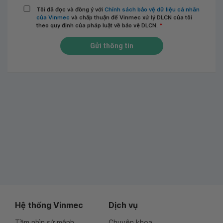
Tôi đã đọc và đồng ý với
Chính sách bảo vệ dữ liệu cá nhân
của Vinmec
và chấp thuận để Vinmec xử lý DLCN của tôi
theo quy định của pháp luật về bảo vệ DLCN.
*
Gửi thông tin
Hệ thống Vinmec
Dịch vụ
Tầm nhìn sứ mệnh
Chuyên khoa