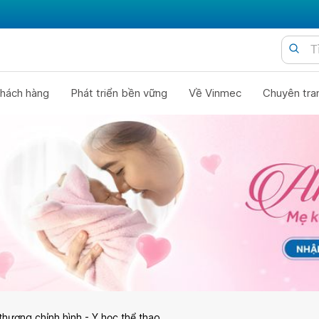
hách hàng
Phát triển bền vững
Về Vinmec
Chuyên tra
thương chỉnh hình - Y học thể thao