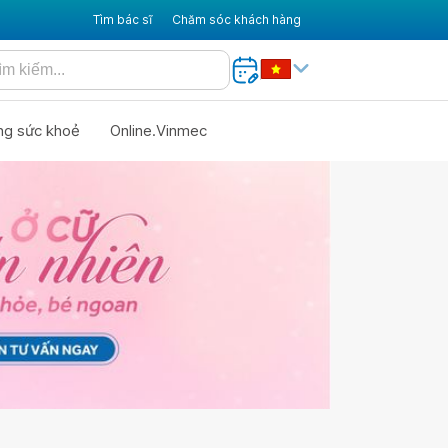
Tìm bác sĩ
Chăm sóc khách hàng
ng sức khoẻ
Online.Vinmec