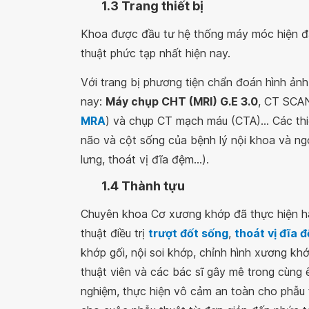
1.3 Trang thiết bị
Khoa được đầu tư hệ thống máy móc hiện đại
thuật phức tạp nhất hiện nay.
Với trang bị phương tiện chẩn đoán hình ảnh 
nay:
Máy chụp CHT (MRI) G.E 3.0
, CT SCAN
MRA
) và chụp CT mạch máu (CTA)... Các thi
não và cột sống của bệnh lý nội khoa và ng
lưng, thoát vị đĩa đệm...).
1.4 Thành tựu
Chuyên khoa Cơ xương khớp đã thực hiện hà
thuật điều trị
trượt đốt sống
,
thoát vị đĩa 
khớp gối, nội soi khớp, chỉnh hình xương khớ
thuật viên và các bác sĩ gây mê trong cùng ê
nghiệm, thực hiện vô cảm an toàn cho phẫu 