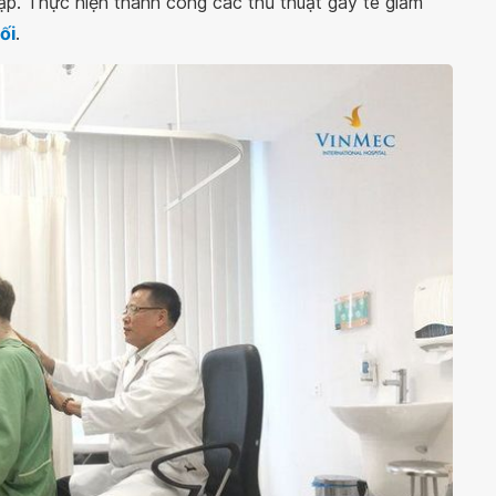
ạp. Thực hiện thành công các thủ thuật gây tê giảm
ối
.