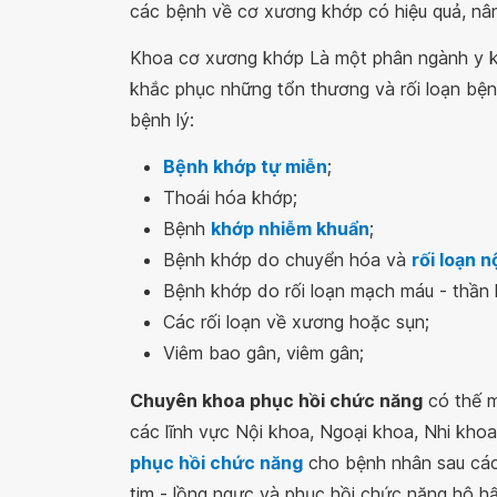
các bệnh về cơ xương khớp có hiệu quả, nâ
Khoa cơ xương khớp Là một phân ngành y k
khắc phục những tổn thương và rối loạn bệnh
bệnh lý:
Bệnh khớp tự miễn
;
Thoái hóa khớp;
Bệnh
khớp nhiễm khuẩn
;
Bệnh khớp do chuyển hóa và
rối loạn nộ
Bệnh khớp do rối loạn mạch máu - thần 
Các rối loạn về xương hoặc sụn;
Viêm bao gân, viêm gân;
Chuyên khoa phục hồi chức năng
có thế mạ
các lĩnh vực Nội khoa, Ngoại khoa, Nhi khoa
phục hồi chức năng
cho bệnh nhân sau cá
tim - lồng ngực và phục hồi chức năng hô hấ