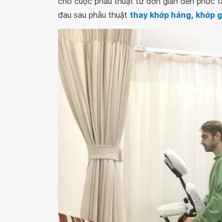
cho cuộc phẫu thuật từ đơn giản đến phức t
đau sau phẫu thuật
thay khớp háng
,
khớp g