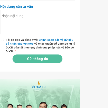
Nội dung cần tư vấn
Tôi đã đọc và đồng ý với
Chính sách bảo vệ dữ liệu
cá nhân của Vinmec
và chấp thuận để Vinmec xử lý
DLCN của tôi theo quy định của pháp luật về bảo vệ
DLCN.
*
Gửi thông tin