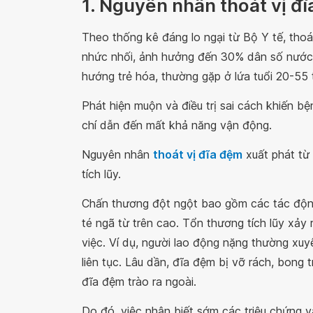
1. Nguyên nhân thoát vị đ
Theo thống kê đáng lo ngại từ Bộ Y tế, thoá
nhức nhối, ảnh hưởng đến 30% dân số nước 
hướng trẻ hóa, thường gặp ở lứa tuổi 20-55
Phát hiện muộn và điều trị sai cách khiến bệ
chí dẫn đến mất khả năng vận động.
Nguyên nhân
thoát vị đĩa đệm
xuất phát từ 
tích lũy.
Chấn thương đột ngột bao gồm các tác động 
té ngã từ trên cao. Tổn thương tích lũy xảy r
việc. Ví dụ, người lao động nặng thường xuyê
liên tục. Lâu dần, đĩa đệm bị vỡ rách, bong
đĩa đệm trào ra ngoài.
Do đó, việc nhận biết sớm các triệu chứng và