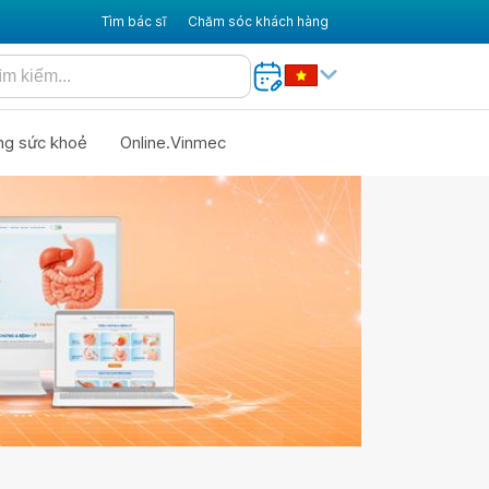
Tìm bác sĩ
Chăm sóc khách hàng
ng sức khoẻ
Online.Vinmec