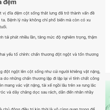
ĩa đệm
t vị đĩa đệm cột sống thắt lưng đã trở thành vấn đề
ta. Bệnh lý này không chỉ phổ biến mà còn có xu
 tuổi.
nh tái phát nhiều lần, tăng mức độ nghiêm trọng, thậm
hai yếu tố chính: chấn thương đột ngột và tổn thương
đột ngột lên cột sống như cúi người khiêng vật nặng,
a do những chấn thương lặp đi lặp lại vì tính chất công
n mang vác vật nặng, tài xế ngồi lâu trên xe rung lắc
 tróc và dây chằng dọc sau rách, dẫn đến nhân nhầy
 chủ động điều trị kịp thời là vô cùng quan trọng để