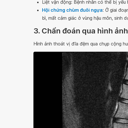
Liệt vận động: Bệnh nhân có thể bị yếu 
Hội chứng chùm đuôi ngựa
: Ở giai đo
bì, mất cảm giác ở vùng hậu môn, sinh dụ
3. Chẩn đoán qua hình ản
Hình ảnh thoát vị đĩa đệm qua chụp cộng h