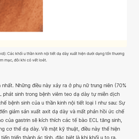
oid): Các khối u thần kinh nội tiết dạ dày xuất hiện dưới dạng tổn thương
m mạc, đôi khi có vết loét.
iến nhất. Những điều này xảy ra ở phụ nữ trung niên (70%
L phát sinh trong bệnh viêm teo dạ dày tự miễn dịch
chế bệnh sinh của u thần kinh nội tiết loại I như sau: Sự
đến giảm sản xuất axit dạ dày và mất phản hồi ức chế
o của gastrin sẽ kích thích các tế bào ECL tăng sinh,
ng cơ thể dạ dày. Về mặt kỹ thuật, điều này thể hiện
n triển thành ác tính, đặc biệt là khi khối u to ra.