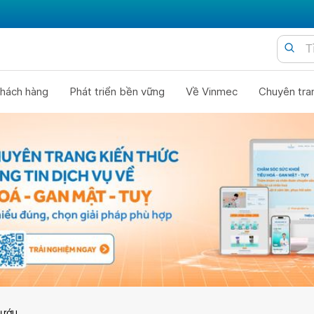
hách hàng
Phát triển bền vững
Về Vinmec
Chuyên tra
bướu