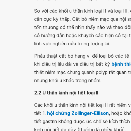
So với các khối u thần kinh loại II và loại III
căn cực kỳ thấp. Cắt bỏ niêm mạc qua nội 
tổn thương có thể nhìn thấy nào và theo dõi
có hướng dẫn hoặc khuyến cáo hiện có tại t
lĩnh vực nghiên cứu trong tương lai.
Phẫu thuật cắt bỏ hang vị để loại bỏ các tế
khi điều trị lâu dài và điều trị bất kỳ
bệnh thi
thiết niêm mạc chung quanh polyp rất quan t
những khối u khác trong nhóm.
2.2 U thần kinh nội tiết loại II
Các khối u thần kinh nội tiết loại II rất hiế
tiết 1,
hội chứng Zollinger-Ellison
, hoặc khố
tiết gastrin không được ức chế sẽ kích thíc
kinh nội tiết dạ dày (thường là nhiều khối).