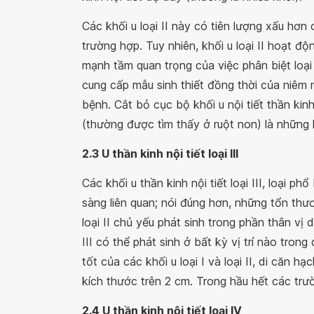
Các khối u loại II này có tiên lượng xấu hơn 
trường hợp. Tuy nhiên, khối u loại II hoạt độ
mạnh tầm quan trọng của việc phân biệt loại 
cung cấp mẫu sinh thiết đồng thời của niêm
bệnh. Cắt bỏ cục bộ khối u nội tiết thần kinh
(thường được tìm thấy ở ruột non) là những l
2.3 U thần kinh nội tiết loại III
Các khối u thần kinh nội tiết loại III, loại 
sàng liên quan; nói đúng hơn, những tổn thương
loại II chủ yếu phát sinh trong phần thân vị 
III có thể phát sinh ở bất kỳ vị trí nào tro
tốt của các khối u loại I và loại II, di căn h
kích thước trên 2 cm. Trong hầu hết các trườ
2.4 U thần kinh nội tiết loại IV