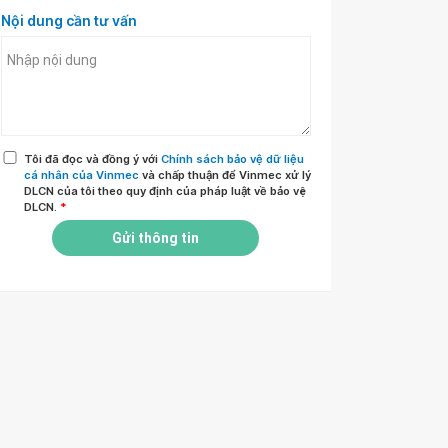
Nội dung cần tư vấn
Tôi đã đọc và đồng ý với
Chính sách bảo vệ dữ liệu
cá nhân của Vinmec
và chấp thuận để Vinmec xử lý
DLCN của tôi theo quy định của pháp luật về bảo vệ
DLCN.
*
Gửi thông tin