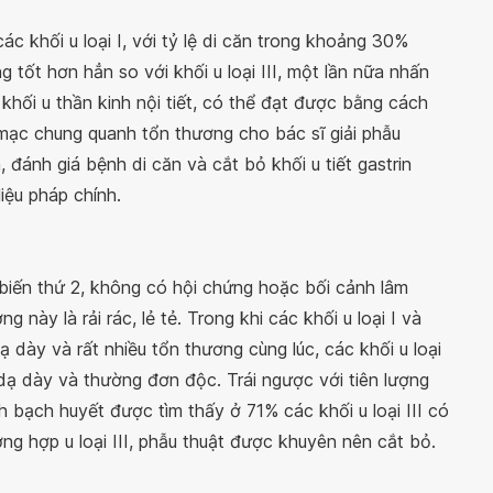
các khối u loại I, với tỷ lệ di căn trong khoảng 30%
ng tốt hơn hẳn so với khối u loại III, một lần nữa nhấn
khối u thần kinh nội tiết, có thể đạt được bằng cách
 mạc chung quanh tổn thương cho bác sĩ giải phẫu
, đánh giá bệnh di căn và cắt bỏ khối u tiết gastrin
iệu pháp chính.
phổ biến thứ 2, không có hội chứng hoặc bối cảnh lâm
 này là rải rác, lẻ tẻ. Trong khi các khối u loại I và
dạ dày và rất nhiều tổn thương cùng lúc, các khối u loại
ng dạ dày và thường đơn độc. Trái ngược với tiên lượng
ạch bạch huyết được tìm thấy ở 71% các khối u loại III có
ng hợp u loại III, phẫu thuật được khuyên nên cắt bỏ.