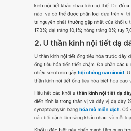
kinh nội tiết khác nhau trên cơ thể. Do đó
u 
nào, và có thể được phân loại dựa trên vị trí 
trí nguyên phát thường gặp nhất của khối u t
17.3%; đại tràng 10,1%; hỗng tràng 8%; tuỵ 7
2. U thần kinh nội tiết dạ dà
U thần kinh nội tiết ống tiêu hóa trước đây đ
ống tiêu hóa tiến triển chậm. Đa phần các u
nhiều serotonin gây
hội chứng carcinoid
. U
thần kinh nội tiết ống tiêu hóa biệt hóa cao 
Hầu hết các khối
u thần kinh nội tiết dạ dà
điển hình là trong thân vị và đáy vị dạ dà
synaptophysin bằng
hóa mô miễn dịch
. Có 
các bối cảnh lâm sàng khác nhau, và mỗi loại 
Khối u đặc biệt này nhấn mạnh tầm quan trọ