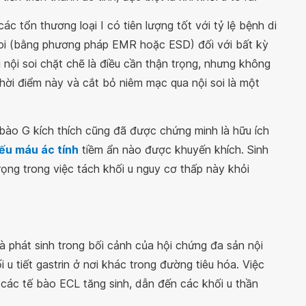
, các tổn thương loại I có tiên lượng tốt với tỷ lệ bệnh di
soi (bằng phương pháp EMR hoặc ESD) đối với bất kỳ
 nội soi chặt chẽ là điều cần thận trọng, nhưng không
hời điểm này và cắt bỏ niêm mạc qua nội soi là một
 bào G kích thích cũng đã được chứng minh là hữu ích
ếu máu ác tính
tiềm ẩn nào được khuyến khích. Sinh
rọng trong việc tách khối u nguy cơ thấp này khỏi
m và phát sinh trong bối cảnh của hội chứng đa sản nội
i u tiết gastrin ở nơi khác trong đường tiêu hóa. Việc
h các tế bào ECL tăng sinh, dẫn đến các khối u thần