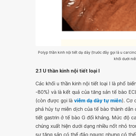
Polyp thần kinh nội tiết dạ dày (trước đây gọi là u carcin
khối dưới niê
2.1 U thần kinh nội tiết loại I
Các khối u thần kinh nội tiết loại I là phổ b
-80%) và là kết quả của tăng sản tế bào EC
(còn được gọi là
viêm dạ dày tự miễn
). Cơ 
phá hủy tự miễn dịch của tế bào thành dẫn 
tiết gastrin ở tế bào G đối kháng. Mức độ ca
chúng xuất hiện dưới dạng nhiều nốt nhỏ tro
sự tăng sản có thể đảo ngược nhưng có thể tiế