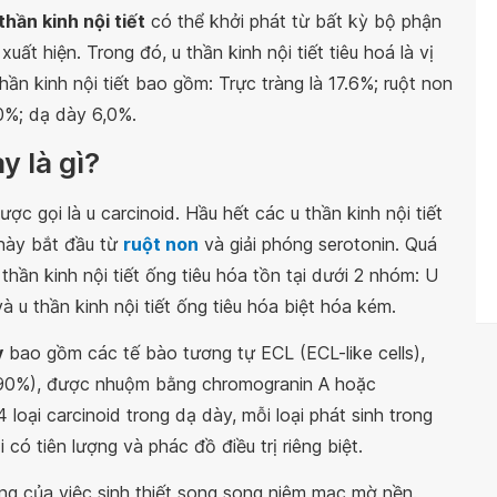
thần kinh nội tiết
có thể khởi phát từ bất kỳ bộ phận
xuất hiện. Trong đó, u thần kinh nội tiết tiêu hoá là vị
hần kinh nội tiết bao gồm: Trực tràng là 17.6%; ruột non
,0%; dạ dày 6,0%.
y là gì?
ược gọi là u carcinoid. Hầu hết các u thần kinh nội tiết
 này bắt đầu từ
ruột non
và giải phóng serotonin. Quá
 thần kinh nội tiết ống tiêu hóa tồn tại dưới 2 nhóm: U
và u thần kinh nội tiết ống tiêu hóa biệt hóa kém.
y
bao gồm các tế bào tương tự ECL (ECL-like cells),
y (90%), được nhuộm bằng chromogranin A hoặc
4 loại carcinoid trong dạ dày, mỗi loại phát sinh trong
có tiên lượng và phác đồ điều trị riêng biệt.
ng của việc sinh thiết song song niêm mạc mờ nền.