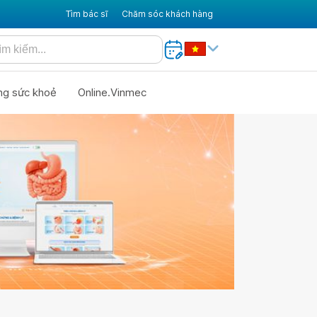
Tìm bác sĩ
Chăm sóc khách hàng
ng sức khoẻ
Online.Vinmec