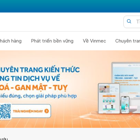
hách hàng
Phát triển bền vững
Về Vinmec
Chuyên tra
bướu