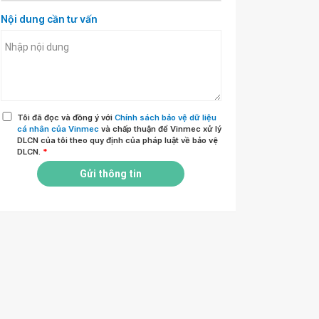
Nội dung cần tư vấn
Tôi đã đọc và đồng ý với
Chính sách bảo vệ dữ liệu
cá nhân của Vinmec
và chấp thuận để Vinmec xử lý
DLCN của tôi theo quy định của pháp luật về bảo vệ
DLCN.
*
Gửi thông tin