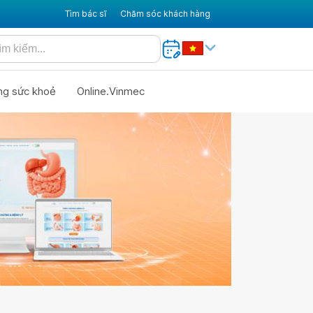
Tìm bác sĩ
Chăm sóc khách hàng
ng sức khoẻ
Online.Vinmec