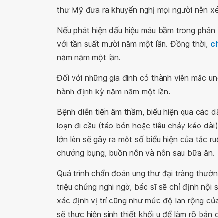
thư Mỹ đưa ra khuyến nghị mọi người nên x
Nếu phát hiện dấu hiệu máu bầm trong phân h
với tần suất mười năm một lần. Đồng thời,
c
năm năm một lần.
Đối với những gia đình có thành viên mắc ung
hành định kỳ năm năm một lần.
Bệnh diễn tiến âm thầm, biểu hiện qua các d
loạn đi cầu (táo bón hoặc tiêu chảy kéo dài),
lớn lên sẽ gây ra một số biểu hiện của tắc 
chướng bụng, buồn nôn và nôn sau bữa ăn.
Quá trình chẩn đoán ung thư đại tràng thườn
triệu chứng nghi ngờ, bác sĩ sẽ chỉ định nội
xác định vị trí cũng như mức độ lan rộng của 
sẽ thực hiện sinh thiết khối u để làm rõ bản 