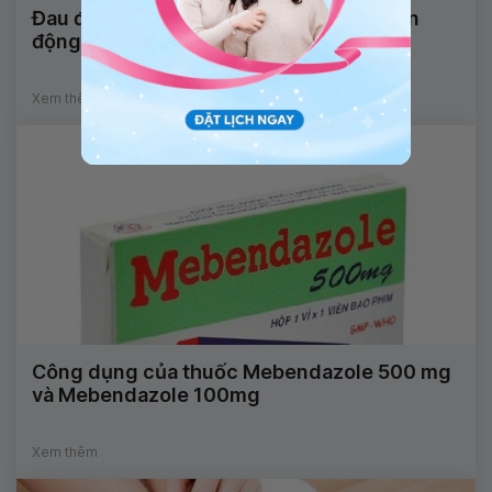
Đau đầu sau gáy, căng dây chằng khi vận
động mạnh hoặc ngồi lâu là bị làm sao?
Xem thêm
Công dụng của thuốc Mebendazole 500 mg
và Mebendazole 100mg
Xem thêm