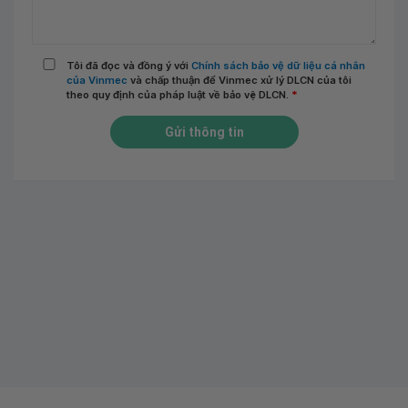
Tôi đã đọc và đồng ý với
Chính sách bảo vệ dữ liệu cá nhân
của Vinmec
và chấp thuận để Vinmec xử lý DLCN của tôi
theo quy định của pháp luật về bảo vệ DLCN.
*
Gửi thông tin