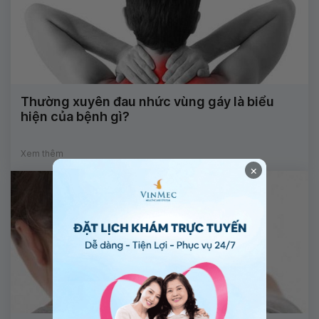
Thường xuyên đau nhức vùng gáy là biểu
hiện của bệnh gì?
Xem thêm
×