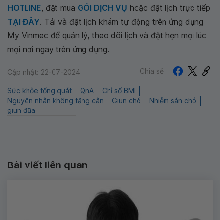
HOTLINE
, đặt mua
GÓI DỊCH VỤ
hoặc đặt lịch trực tiếp
TẠI ĐÂY
. Tải và đặt lịch khám tự động trên ứng dụng
My Vinmec để quản lý, theo dõi lịch và đặt hẹn mọi lúc
mọi nơi ngay trên ứng dụng.
Chia sẻ
Cập nhật: 22-07-2024
Sức khỏe tổng quát
QnA
Chỉ số BMI
Nguyên nhân không tăng cân
Giun chó
Nhiễm sán chó
giun đũa
Bài viết liên quan