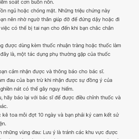
iểm soát cơn buồn nôn.
uồn ngủ hoặc chóng mặt. Những triệu chứng này
bạn nên nhờ ngườ thân giúp đỡ để đứng dậy hoặc đi
việc có thể bị tai nạn cho đến khi bạn chắc chắn
g được dùng kèm thuốc nhuận tràng hoặc thuốc làm
đây là, một tác dụng phụ thường gặp của thuốc
bạn cảm nhận được và thông báo cho bác sĩ.
ảm đau của bạn trừ khi nhận được sự đồng ý của
ghiền nát có thể gây nguy hiểm.
 hãy báo lại với bác sĩ để được điều chỉnh thuốc và
hác.
 kê toa mỗi đợt 10 ngày và bạn phải ký cam kết sử
ện.
 những vùng đau: Lưu ý là tránh các khu vực được