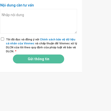
Nội dung cần tư vấn
Tôi đã đọc và đồng ý với
Chính sách bảo vệ dữ liệu
cá nhân của Vinmec
và chấp thuận để Vinmec xử lý
DLCN của tôi theo quy định của pháp luật về bảo vệ
DLCN.
*
Gửi thông tin