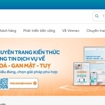
hách hàng
Phát triển bền vững
Về Vinmec
Chuyên tra
bướu