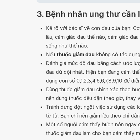
3. Bệnh nhân ung thư cần 
Kể rõ với bác sĩ về cơn đau của bạn: Cơn
lâu, cảm giác đau thế nào, cảm giác đau
sống như thế nào.
Nếu
thuốc giảm đau
không có tác dụng 
Đánh giá mức độ đau bằng cách ước lượ
đau dữ dội nhất. Hiện bạn đang cảm thấ
dụng con số 0,1,2,3,4,5,6,7,8,9,10 để di
Dùng thuốc giảm đau chính xác theo hướ
nên dùng thuốc đều đặn theo giờ, thay vì
Tránh dừng đột ngột việc sử dụng các lo
từ từ. Bạn chỉ nên giảm liều theo chỉ dẫn
Một số người cảm thấy buồn nôn ngay cả
thuốc giảm đau làm cho bạn cảm thấy mệt