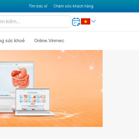
Tìm bác sĩ
Chăm sóc khách hàng
ng sức khoẻ
Online.Vinmec