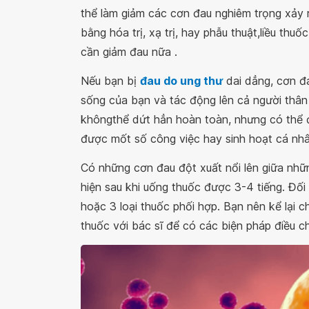
thể làm giảm các cơn đau nghiêm trọng xảy r
bằng hóa trị, xạ trị, hay phẫu thuật,liều th
cần giảm đau nữa .
Nếu bạn bị
đau do ung thư
dai dẳng, cơn đa
sống của bạn và tác động lên cả người thân
khôngthể dứt hẳn hoàn toàn, nhưng có thể đ
được mốt số công việc hay sinh hoạt cá nh
Có những cơn đau đột xuất nổi lên giữa nhữ
hiện sau khi uống thuốc được 3-4 tiếng. Đối
hoặc 3 loại thuốc phối hợp. Bạn nên kể lại c
thuốc với bác sĩ để có các biện pháp điều c