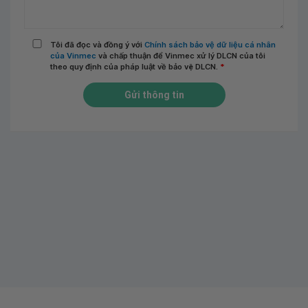
Tôi đã đọc và đồng ý với
Chính sách bảo vệ dữ liệu cá nhân
của Vinmec
và chấp thuận để Vinmec xử lý DLCN của tôi
theo quy định của pháp luật về bảo vệ DLCN.
*
Gửi thông tin