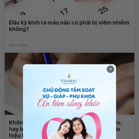
Đầu kỳ kinh ra máu nâu có phải bị viêm nhiễm
không?
Xem thêm
×
Không nói được, nhìn mặt chữ không hiểu,
hay bị động kinh và tê đầu ngón tay là dấu
hiệu bệnh gì?