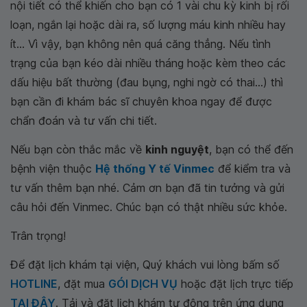
nội tiết có thể khiến cho bạn có 1 vài chu kỳ kinh bị rối
loạn, ngắn lại hoặc dài ra, số lượng máu kinh nhiều hay
ít... Vì vậy, bạn không nên quá căng thẳng. Nếu tình
trạng của bạn kéo dài nhiều tháng hoặc kèm theo các
dấu hiệu bất thường (đau bụng, nghi ngờ có thai...) thì
bạn cần đi khám bác sĩ chuyên khoa ngay để được
chẩn đoán và tư vấn chi tiết.
Nếu bạn còn thắc mắc về
kinh nguyệt
, bạn có thể đến
bệnh viện thuộc
Hệ thống Y tế Vinmec
để kiểm tra và
tư vấn thêm bạn nhé. Cảm ơn bạn đã tin tưởng và gửi
câu hỏi đến Vinmec. Chúc bạn có thật nhiều sức khỏe.
Trân trọng!
Để đặt lịch khám tại viện, Quý khách vui lòng bấm số
HOTLINE
, đặt mua
GÓI DỊCH VỤ
hoặc đặt lịch trực tiếp
TẠI ĐÂY
. Tải và đặt lịch khám tự động trên ứng dụng