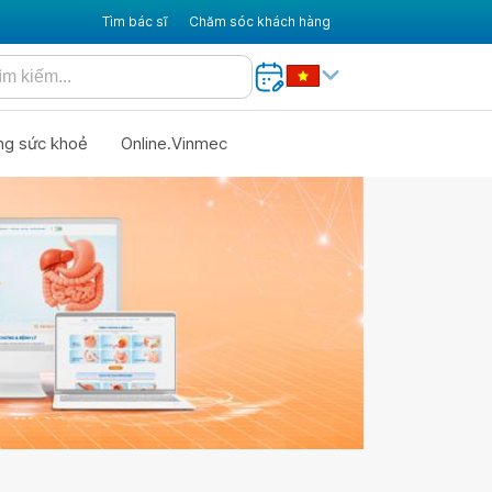
Tìm bác sĩ
Chăm sóc khách hàng
ng sức khoẻ
Online.Vinmec