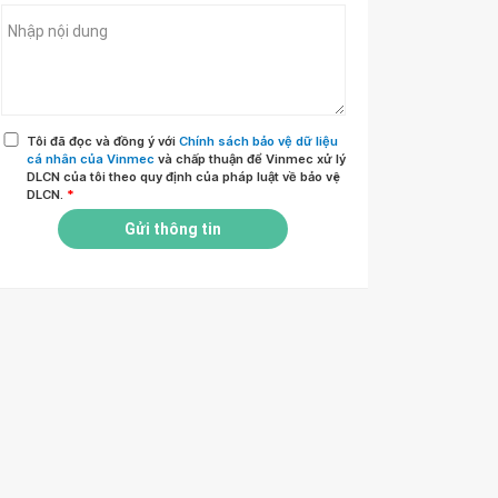
Tôi đã đọc và đồng ý với
Chính sách bảo vệ dữ liệu
cá nhân của Vinmec
và chấp thuận để Vinmec xử lý
DLCN của tôi theo quy định của pháp luật về bảo vệ
DLCN.
*
Gửi thông tin