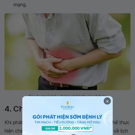
mạng.
Đau bụng là triệu chứng phổ biến của lách to
×
4. Chẩn đoán lách to
Khi phát hiện bất thường nào lá lách, bác sĩ có thể thực
hiện chẩn đoán. Ban đầu bác sĩ sẽ thực hiện hỏi về lịch