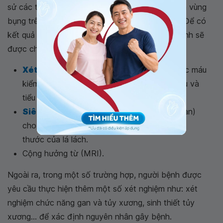
sử các triệu chứng người bệnh gặp phải, kiểm tra vùng
bụng trên bên trái, ngay dưới lồng xương sườn. Để có
kết quả về tình trạng lá lách chính xác, người bệnh sẽ
được chỉ định thực hiện một số xét nghiệm như:
Xét nghiệm máu
: Với xét nghiệm công thức máu
kiểm tra số lượng tế bào hồng cầu, bạch cầu và
tiểu cầu trong hệ thống.
Siêu âm hoặc chụp cắt lớp vi tính
(CT scan)
cho phép chẩn đoán hình ảnh, xác định kích
thước của lá lách.
Cộng hưởng từ (MRI).
Ngoài ra, trong một số trường hợp, người bệnh được
yêu cầu thực hiện thêm một số xét nghiệm như: xét
nghiệm chức năng gan và tủy xương, sinh thiết tủy
xương... để xác định nguyên nhân gây bệnh.