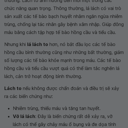
thương. Lách to ảnh hưởng đến mỗi một trong các
chức năng quan trọng. Thông thường, lá lách có vai trò
sản xuất các tế bào bạch huyết nhằm ngăn ngừa nhiễm
trùng, chống lại tác nhân gây bệnh xâm nhập. Giúp đông
máu bằng cách tập hợp tế bào hồng cầu và tiểu cầu.
Nhưng khi
lá lách to
hơn, nó bắt đầu lọc các tế bào
hồng cầu bình thường cũng như những bất thường, giảm
số lượng các tế bào khỏe mạnh trong máu. Các tế bào
hồng cầu và tiểu cầu vượt quá có thể làm tắc nghẽn lá
lách, cản trở hoạt động bình thường.
Lách to
nếu không được chẩn đoán và điều trị sẽ xảy
ra các biến chứng như:
Nhiễm trùng, thiếu máu và tăng tan huyết.
Vỡ lá lách
: Đây là biến chứng rất dễ xảy ra, vỡ
lách có thể gây chảy máu ổ bụng và đe dọa tính