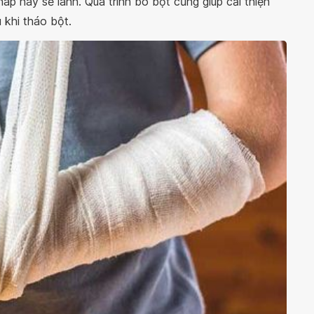
áp này sẽ lành. Quá trình bó bột cũng giúp cải thiện
 khi tháo bột.