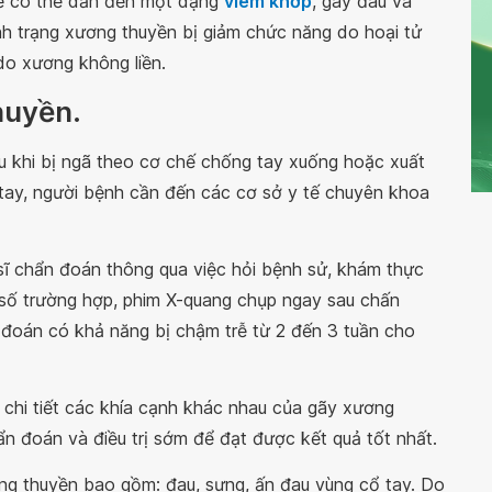
sẽ có thể dẫn đến một dạng
viêm khớp
, gây đau và
nh trạng xương thuyền bị giảm chức năng do hoại tử
 do xương không liền.
huyền.
u khi bị ngã theo cơ chế chống tay xuống hoặc xuất
 tay, người bệnh cần đến các cơ sở y tế chuyên khoa
ĩ chẩn đoán thông qua việc hỏi bệnh sử, khám thực
 số trường hợp, phim X-quang chụp ngay sau chấn
n đoán có khả năng bị chậm trễ từ 2 đến 3 tuần cho
chi tiết các khía cạnh khác nhau của gãy xương
n đoán và điều trị sớm để đạt được kết quả tốt nhất.
ng thuyền bao gồm: đau, sưng, ấn đau vùng cổ tay. Do