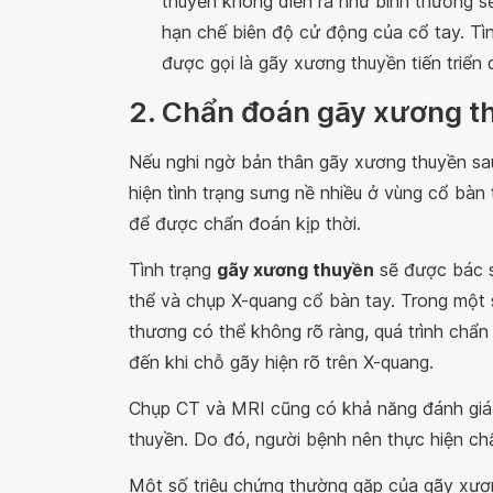
thuyền không diễn ra như bình thường 
hạn chế biên độ cử động của cổ tay. Tì
được gọi là gãy xương thuyền tiến triển
2. Chẩn đoán gãy xương t
Nếu nghi ngờ bản thân gãy xương thuyền sa
hiện tình trạng sưng nề nhiều ở vùng cổ bàn
để được chẩn đoán kịp thời.
Tình trạng
gãy xương thuyền
sẽ được bác s
thể và chụp X-quang cổ bàn tay. Trong một
thương có thể không rõ ràng, quá trình chẩ
đến khi chỗ gãy hiện rõ trên X-quang.
Chụp CT và MRI cũng có khả năng đánh giá 
thuyền. Do đó, người bệnh nên thực hiện chẩ
Một số triệu chứng thường gặp của gãy xươ