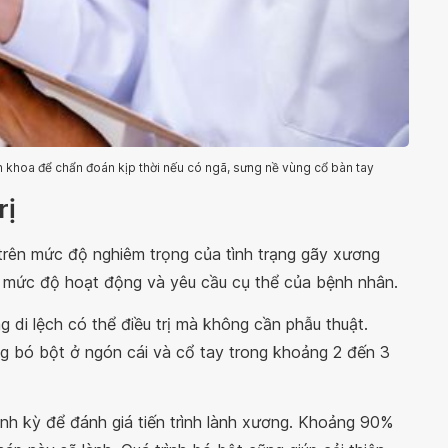
n khoa để chẩn đoán kịp thời nếu có ngã, sưng nề vùng cổ bàn tay
rị
trên mức độ nghiêm trọng của tình trạng gãy xương
ể, mức độ hoạt động và yêu cầu cụ thể của bệnh nhân.
di lệch có thể điều trị mà không cần phẫu thuật.
g bó bột ở ngón cái và cổ tay trong khoảng 2 đến 3
h kỳ để đánh giá tiến trình lành xương. Khoảng 90%