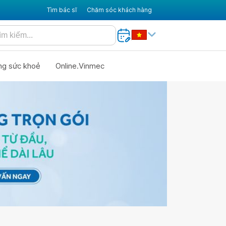
Tìm bác sĩ
Chăm sóc khách hàng
ng sức khoẻ
Online.Vinmec