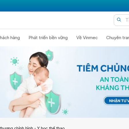
hách hàng
Phát triển bền vững
Về Vinmec
Chuyên tra
thương chỉnh hình - Y học thể thao