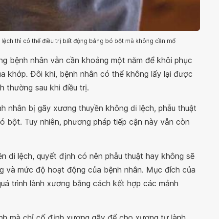
ệch thì có thể điều trị bất động bằng bó bột mà không cần mổ
ưng bệnh nhân vẫn cần khoảng một năm để khôi phục
 khớp. Đôi khi, bệnh nhân có thể không lấy lại được
thường sau khi điều trị.
nh nhân bị gãy xương thuyền không di lệch, phẫu thuật
bó bột. Tuy nhiên, phương pháp tiếp cận này vẫn còn
n di lệch, quyết định có nên phẫu thuật hay không sẽ
ạng và mức độ hoạt động của bệnh nhân. Mục đích của
y quá trình lành xương bằng cách kết hợp các mảnh
nh mà chỉ cố định xương gãy để cho xương tự lành.