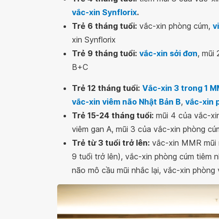
vắc-xin Synflorix
.
Trẻ 6 tháng tuổi:
vắc-xin phòng cúm,
v
xin Synflorix
Trẻ 9 tháng tuổi:
vắc-xin sởi đơn
, mũi
B+C
Trẻ 12 tháng tuổi:
Vắc-xin 3 trong 1 
vắc-xin viêm não Nhật Bản B
,
vắc-xin 
Trẻ 15-24 tháng tuổi:
mũi 4 của vắc-xin
viêm gan A, mũi 3 của vắc-xin phòng cú
Trẻ từ 3 tuổi trở lên:
vắc-xin MMR mũi n
9 tuổi trở lên), vắc-xin phòng cúm tiêm
não mô cầu mũi nhắc lại, vắc-xin phòng 