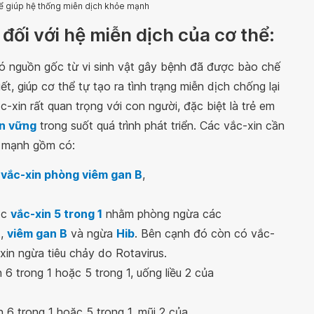
hể giúp hệ thống miễn dịch khỏe mạnh
đối với hệ miễn dịch của cơ thể:
ó nguồn gốc từ vi sinh vật gây bệnh đã được bào chế
, giúp cơ thể tự tạo ra tình trạng miễn dịch chống lại
c-xin rất quan trọng với con người, đặc biệt là trẻ em
ền vững
trong suốt quá trình phát triển. Các vắc-xin cần
e mạnh gồm có:
vắc-xin phòng viêm gan B
,
ặc
vắc-xin 5 trong 1
nhằm phòng ngừa các
t
,
viêm gan B
và ngừa
Hib
. Bên cạnh đó còn có vắc-
xin ngừa tiêu chảy do Rotavirus.
 6 trong 1 hoặc 5 trong 1, uống liều 2 của
 6 trong 1 hoặc 5 trong 1, mũi 2 của