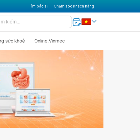
Tìm bác sĩ
Chăm sóc khách hàng
ng sức khoẻ
Online.Vinmec