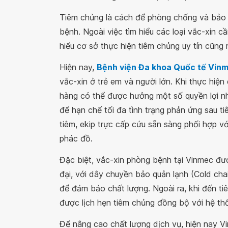
Tiêm chủng là cách để phòng chống và bảo v
bệnh. Ngoài việc tìm hiểu các loại vắc-xin c
hiểu cơ sở thực hiện tiêm chủng uy tín cũng 
Hiện nay,
Bệnh viện Đa khoa Quốc tế Vin
vắc-xin ở trẻ em và người lớn. Khi thực hiệ
hàng có thể được hưởng một số quyền lợi n
để hạn chế tối đa tình trạng phản ứng sau ti
tiêm, ekip trực cấp cứu sẵn sàng phối hợp vớ
phác đồ.
Đặc biệt, vắc-xin phòng bệnh tại Vinmec đư
đại, với dây chuyền bảo quản lạnh (Cold chai
để đảm bảo chất lượng. Ngoài ra, khi đến t
được lịch hẹn tiêm chủng đồng bộ với hệ th
Để nâng cao chất lượng dịch vụ, hiện nay V