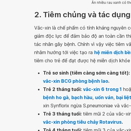
Ăn nhiều rau xanh có t
2. Tiêm chủng và tác dụng 
Vắc-xin là chế phẩm có tính kháng nguyên c
giảm độc lực để đảm bảo độ an toàn cần thiết
tác nhân gây bệnh. Chính vì vậy việc tiêm vắ
nhằm hướng tới việc tạo ra
hệ miễn dịch b
tiêm cho trẻ để đạt được hệ miễn dịch khỏ
Trẻ sơ sinh (tiêm càng sớm càng tốt):
vắc-xin BCG phòng bệnh lao
.
Trẻ 2 tháng tuổi:
vắc-xin 6 trong 1
ho
bệnh ho gà
,
bạch hầu
,
uốn ván
,
bại liệ
xin Synflorix ngừa S.pneumoniae và vắc-
Trẻ 3 tháng tuổi:
tiêm mũi 2 của vắc-xin
vắc-xin phòng tiêu chảy Rotavirus
.
Trẻ 4 tháng tuổi:
tiêm mũi 3 của vắc-xin