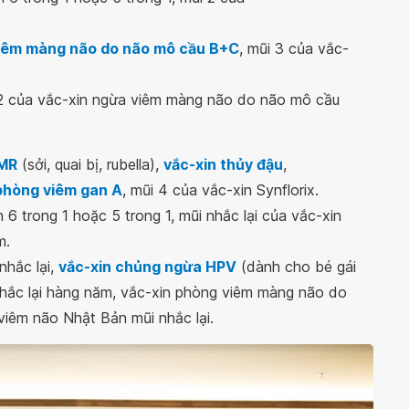
iêm màng não do não mô cầu B+C
, mũi 3 của vắc-
 2 của vắc-xin ngừa viêm màng não do não mô cầu
MMR
(sởi, quai bị, rubella),
vắc-xin thủy đậu
,
phòng viêm gan A
, mũi 4 của vắc-xin Synflorix.
 6 trong 1 hoặc 5 trong 1, mũi nhắc lại của vắc-xin
m.
hắc lại,
vắc-xin chủng ngừa HPV
(dành cho bé gái
 nhắc lại hàng năm, vắc-xin phòng viêm màng não do
viêm não Nhật Bản mũi nhắc lại.