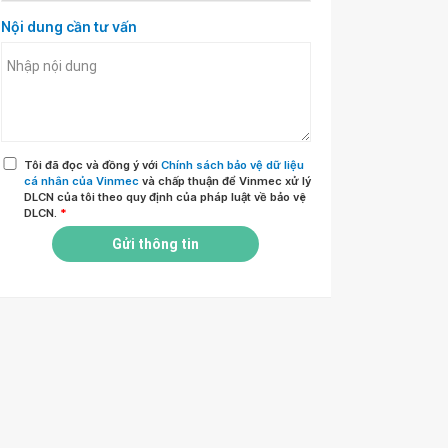
Nội dung cần tư vấn
Tôi đã đọc và đồng ý với
Chính sách bảo vệ dữ liệu
cá nhân của Vinmec
và chấp thuận để Vinmec xử lý
DLCN của tôi theo quy định của pháp luật về bảo vệ
DLCN.
*
Gửi thông tin