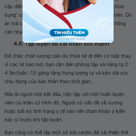
cập đến việc ăn nhiều rau. Đơn giản là bạn cần “chừa
bụng” cho những món giàu calo như đã liệt kê ở trên. Dù
ăn trái cây và rau quả là rất tốt, nhưng cố gắng không
cần nhai quá nhiều để tránh cảm giác no.
4.6. Tập luyện để cải thiện sức mạnh
Để chắc chắn lượng calo dư thừa sẽ đi đến cơ bắp thay
vì các tế bào mỡ, bạn cần đến phòng tập và nâng tạ 2 -
4 lần/tuần. Cố gắng tăng trọng lượng tạ và kéo dài sức
chịu đựng của bản thân theo thời gian.
Nếu là người mới bắt đầu, hãy tập với một huấn luyện
viên cá nhân có trình độ. Người có vấn đề về xương
hoặc bất kỳ tình trạng y tế nào nên tham khảo ý kiến ​​
bác sĩ trước khi tập luyện.
Bạn cũng có thể tập một số bài cardio để cải thiện thể