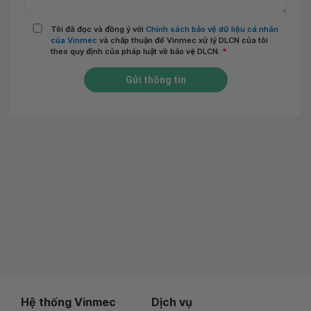
Tôi đã đọc và đồng ý với
Chính sách bảo vệ dữ liệu cá nhân
của Vinmec
và chấp thuận để Vinmec xử lý DLCN của tôi
theo quy định của pháp luật về bảo vệ DLCN.
*
Gửi thông tin
Hệ thống Vinmec
Dịch vụ