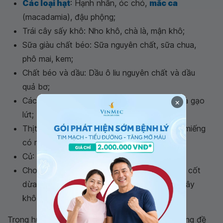
Các loại hạt
: Hạnh nhân, óc chó,
mắc ca
(macadamia), đậu phộng;
Trái cây sấy khô: Nho khô, chà là, mận khô;
Sữa giàu chất béo: Sữa nguyên chất, sữa chua,
phô mai, kem;
Chất béo và dầu: Dầu ô liu nguyên chất và dầu
quả bơ;
Các loại
ngũ cốc nguyên hạt
: Yến mạch và gạo
×
lứt;
Thịt: Gà, bò, lợn, cừu,... ưu tiên chọn những miếng
có mỡ;
Củ: Khoai tây, khoai lang và khoai mỡ;
Chocolate đen, quả bơ, bơ đậu phộng, nước cốt
dừa, thanh yến mạch granola, hỗn hợp trái cây
khô và các loại hạt (trail mix).
Trong hướng dẫn
làm thế nào để tăng cân
không đề