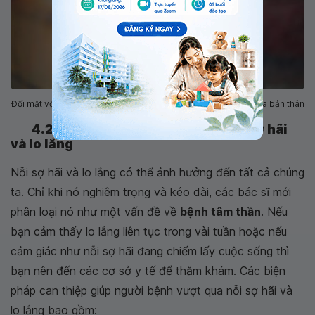
Đối mặt với nỗi sợ hãi bằng cách tìm hiểu thêm về nỗi sợ hãi của bản thân
4.2 Các phương pháp điều trị nỗi sợ hãi
và lo lắng
Nỗi sợ hãi và lo lắng có thể ảnh hưởng đến tất cả chúng
ta. Chỉ khi nó nghiêm trọng và kéo dài, các bác sĩ mới
phân loại nó như một vấn đề về
bệnh tâm thần
. Nếu
bạn cảm thấy lo lắng liên tục trong vài tuần hoặc nếu
cảm giác như nỗi sợ hãi đang chiếm lấy cuộc sống thì
bạn nên đến các cơ sở y tế để thăm khám. Các biện
pháp can thiệp giúp người bệnh vượt qua nỗi sợ hãi và
lo lắng bao gồm: