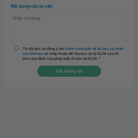
Nội dung cần tư vấn
Tôi đã đọc và đồng ý với
Chính sách bảo vệ dữ liệu cá nhân
của Vinmec
và chấp thuận để Vinmec xử lý DLCN của tôi
theo quy định của pháp luật về bảo vệ DLCN.
*
Gửi thông tin