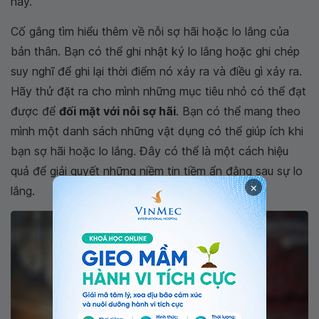
này.
Cố gắng tìm hiểu thêm về nỗi sợ hãi hoặc lo lắng của
bản thân. Bạn có thể ghi nhật ký lo lắng hoặc ghi chép
suy nghĩ để ghi lại thời điểm nó xảy ra và điều gì xảy ra.
Hãy thử đặt ra cho mình những mục tiêu nhỏ có thể đạt
được để
đối mặt với nỗi sợ hãi
. Bạn có thể mang theo
mình một danh sách những vật dụng có thể giúp ích khi
bạn sợ hãi hoặc lo lắng. Đây có thể là một cách hiệu
quả để giải quyết những niềm tin tiềm ẩn đằng sau sự lo
×
lắng.