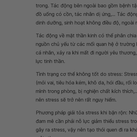
trong. Tác động bên ngoài bao gồm bệnh tật
đồ uống có cồn, tác nhân dị ứng,... Tác độ
dinh dưỡng, sinh hoạt không điều độ, ngoài 
Tác động về mặt thần kinh có thể phân chia t
nguồn chủ yếu từ các mối quan hệ ở trường họ
cá nhân, xảy ra khi mất đi người yêu thương,
lực tinh thần.
Tình trạng cơ thể không tốt do stress: Stre
(mỏi vai, tiêu hóa kém, khô da, hói đầu, rối lo
mình trong phòng, bị nghiện chất kích thích,.
nên stress sẽ trở nên rất nguy hiểm.
Phương pháp giải tỏa stress khi bận rộn: N
đam mê cần phải nỗ lực giảm thiểu stress tro
gây ra stress, vậy nên tạo thói quen đi ra k