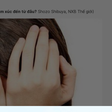
ảm xúc đến từ đâu?
Shozo Shibuya, NXB Thế giới)