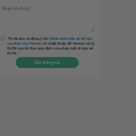
Tôi đã đọc và đồng ý với
Chính sách bảo vệ dữ liệu
cá nhân của Vinmec
và chấp thuận để Vinmec xử lý
DLCN của tôi theo quy định của pháp luật về bảo vệ
DLCN.
*
Gửi thông tin