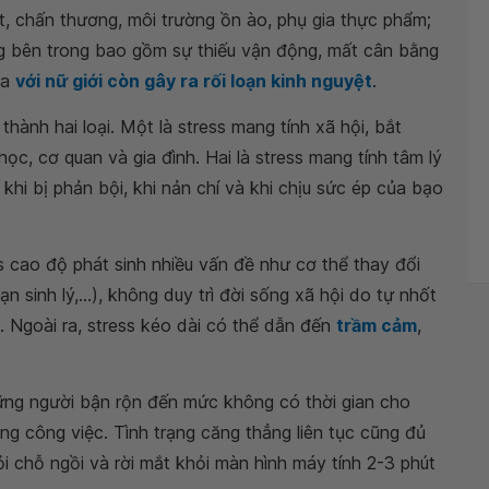
, chấn thương, môi trường ồn ào, phụ gia thực phẩm;
ng bên trong bao gồm sự thiếu vận động, mất cân bằng
ra
với nữ giới còn gây ra rối loạn kinh nguyệt
.
hành hai loại. Một là stress mang tính xã hội, bắt
c, cơ quan và gia đình. Hai là stress mang tính tâm lý
 khi bị phản bội, khi nản chí và khi chịu sức ép của bạo
ss cao độ phát sinh nhiều vấn đề như cơ thể thay đổi
ạn sinh lý,...), không duy trì đời sống xã hội do tự nhốt
.. Ngoài ra, stress kéo dài có thể dẫn đến
trầm cảm
,
hững người bận rộn đến mức không có thời gian cho
ng công việc. Tình trạng căng thẳng liên tục cũng đủ
hỏi chỗ ngồi và rời mắt khỏi màn hình máy tính 2-3 phút