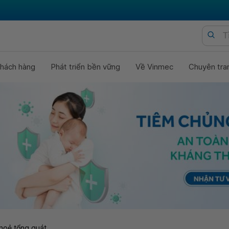
hách hàng
Phát triển bền vững
Về Vinmec
Chuyên tra
hoẻ tổng quát