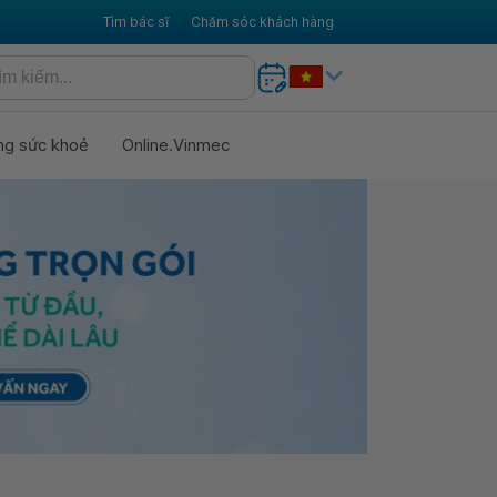
Tìm bác sĩ
Chăm sóc khách hàng
ng sức khoẻ
Online.Vinmec