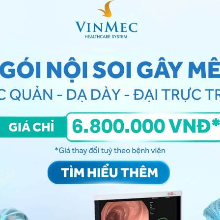
t và tác động về mặt tinh thần của người bệnh
 ta giải tỏa stress?
iết được các tác động của Yoga và Thiền đến cơ thể,
lại trải nghiệm các chuyển động chậm rãi giúp giải
a (tư thế) trong yoga tác động sâu đến các cơ quan,
n bằng hơn về cơ thể và tâm trí. Ví dụ như phép hít thở