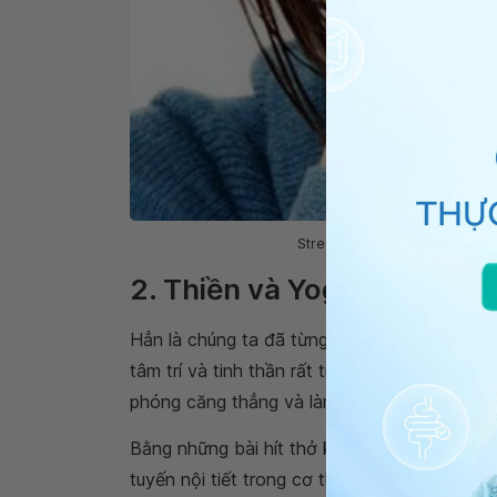
Stress tác động về mặt thể chấ
2. Thiền và Yoga giúp chúng
Hẳn là chúng ta đã từng đọc, nghe nói và b
tâm trí và tinh thần rất tích cực. Yoga mang 
phóng căng thẳng và làm dịu tâm trí.
Bằng những bài hít thở kết hợp với các asan
tuyến nội tiết trong cơ thể giúp chúng ta câ