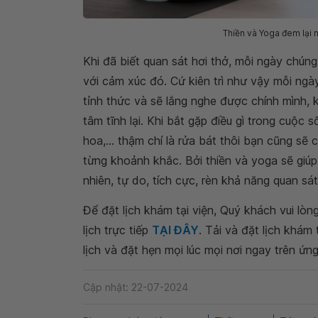
Thiền và Yoga đem lại n
Khi đã biết quan sát hơi thở, mỗi ngày chúng
với cảm xúc đó. Cứ kiên trì như vậy mỗi ngà
tỉnh thức và sẽ lắng nghe được chính mình, 
tâm tĩnh lại. Khi bắt gặp điều gì trong cuộc 
hoa,... thậm chí là rửa bát thôi bạn cũng sẽ
từng khoảnh khắc. Bởi thiền và yoga sẽ giúp
nhiên, tự do, tích cực, rèn khả năng quan sát
Để đặt lịch khám tại viện, Quý khách vui lò
lịch trực tiếp
TẠI ĐÂY
. Tải và đặt lịch khám
lịch và đặt hẹn mọi lúc mọi nơi ngay trên ứn
Cập nhật: 22-07-2024