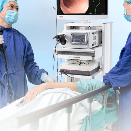
ng chức năng của hệ hô hấp, các khí thải bị tống khứ
ân bằng trí não.
giúp thư giãn cơ thể. Ví dụ như tư thế chó úp mặt, tư
p người về trước,... hay đơn giản như tư thế đứa trẻ
úp trở về với bản chất là đứa trẻ trong mỗi chúng ta.
 được thư giãn, tâm trí được xoa dịu và giúp chúng ta
 tiếp và hữu hiệu. Thiền là những phương pháp tập trung
nh nhằm tạo ra hiệu ứng ức chế, nghỉ ngơi trên toàn
 hơi thở 10 phút mỗi ngày đều đặn sẽ giúp chúng ta
yên hơn cho tâm hồn.
ắng sẽ giúp thư giãn cơ bắp và giải tỏa căng thẳng. Và
ào lúc này, hãy mặc chúng trôi đi như những đám mây
o của hơi thở.