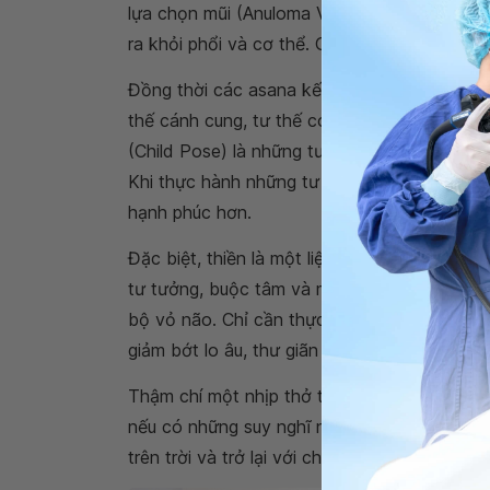
lựa chọn mũi (Anuloma Viloma) giúp tăng cườ
ra khỏi phổi và cơ thể. Giúp xoa dịu và làm c
Đồng thời các asana kết hợp với hơi thở sâu 
thế cánh cung, tư thế con cá, tư thế ngồi gậ
(Child Pose) là những tư thế yoga cơ bản, gi
Khi thực hành những tư thế này cả cơ thể sẽ
hạnh phúc hơn.
Đặc biệt, thiền là một liệu pháp đối trị trực
tư tưởng, buộc tâm và một đối tượng nhất đị
bộ vỏ não. Chỉ cần thực hành thiền quan sát
giảm bớt lo âu, thư giãn và đem lại sự bình 
Thậm chí một nhịp thở thoải mái, sâu và yên 
nếu có những suy nghĩ nào khác xuất hiện v
trên trời và trở lại với chuyển động ngọt ngà