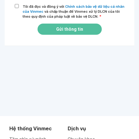
Tôi đã đọc và đồng ý với
Chính sách bảo vệ dữ liệu cá nhân
của Vinmec
và chấp thuận để Vinmec xử lý DLCN của tôi
theo quy định của pháp luật về bảo vệ DLCN.
*
Gửi thông tin
Hệ thống Vinmec
Dịch vụ