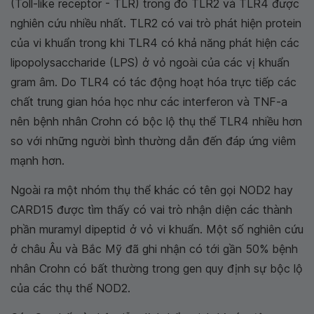
(Toll-like receptor - TLR) trong đó TLR2 và TLR4 được
nghiên cứu nhiều nhất. TLR2 có vai trò phát hiện protein
của vi khuẩn trong khi TLR4 có khả năng phát hiện các
lipopolysaccharide (LPS) ở vỏ ngoài của các vị khuẩn
gram âm. Do TLR4 có tác động hoạt hóa trực tiếp các
chất trung gian hóa học như các interferon và TNF-a
nên bệnh nhân Crohn có bộc lộ thụ thể TLR4 nhiều hơn
so với những người bình thường dẫn đến đáp ứng viêm
mạnh hơn.
Ngoài ra một nhóm thụ thể khác có tên gọi NOD2 hay
CARD15 được tìm thấy có vai trò nhận diện các thành
phần muramyl dipeptid ở vỏ vi khuẩn. Một số nghiên cứu
ở châu Âu và Bắc Mỹ đã ghi nhận có tới gần 50% bệnh
nhân Crohn có bất thường trong gen quy định sự bộc lộ
của các thụ thể NOD2.