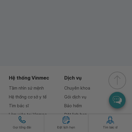
Hệ thống Vinmec
Dịch vụ
Tầm nhìn sứ mệnh
Chuyên khoa
Hệ thống cơ sở y tế
Gói dịch vụ
Tìm bác sĩ
Bảo hiểm
Làm việc tại Vinmec
Đặt lịch hẹn
Tải App MyVinmec
Vinmec shop
Gọi tổng đài
Đặt lịch hẹn
Tìm bác sĩ