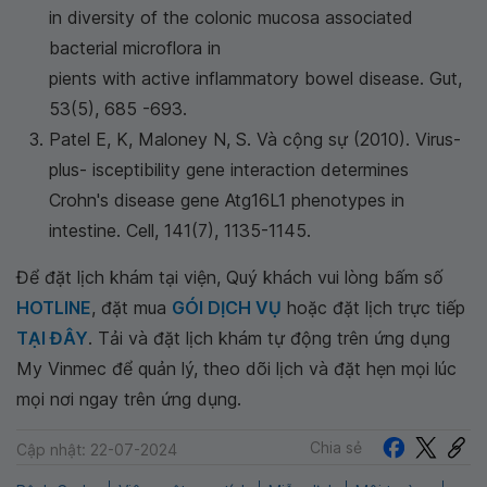
in diversity of the colonic mucosa associated
bacterial microflora in
pients with active inflammatory bowel disease. Gut,
53(5), 685 -693.
Patel E, K, Maloney N, S. Và cộng sự (2010). Virus-
plus- isceptibility gene interaction determines
Crohn's disease gene Atg16L1 phenotypes in
intestine. Cell, 141(7), 1135-1145.
Để đặt lịch khám tại viện, Quý khách vui lòng bấm số
HOTLINE
, đặt mua
GÓI DỊCH VỤ
hoặc đặt lịch trực tiếp
TẠI ĐÂY
. Tải và đặt lịch khám tự động trên ứng dụng
My Vinmec để quản lý, theo dõi lịch và đặt hẹn mọi lúc
mọi nơi ngay trên ứng dụng.
Chia sẻ
Cập nhật: 22-07-2024