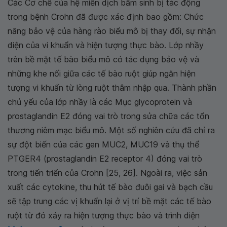
Các Cơ chế của hệ miễn dịch bẩm sinh bị tác động
trong bệnh Crohn đã được xác định bao gồm: Chức
năng bảo vệ của hàng rào biểu mô bị thay đổi, sự nhận
diện của vi khuẩn và hiện tượng thực bào. Lớp nhầy
trên bề mặt tế bào biểu mô có tác dụng bảo vệ và
những khe nối giữa các tế bào ruột giúp ngăn hiện
tượng vi khuẩn từ lòng ruột thâm nhập qua. Thành phần
chủ yếu của lớp nhầy là các Mục glycoprotein và
prostaglandin E2 đóng vai trò trong sửa chữa các tổn
thương niêm mạc biểu mô. Một số nghiên cứu đã chỉ ra
sự đột biến của các gen MUC2, MUC19 và thụ thể
PTGER4 (prostaglandin E2 receptor 4) đóng vai trò
trong tiến triển của Crohn [25, 26]. Ngoài ra, việc sản
xuất các cytokine, thu hút tế bào đuôi gai và bạch cầu
sẽ tập trung các vị khuẩn lại ở vị trí bề mặt các tế bào
ruột từ đó xảy ra hiện tượng thực bào và trình diện