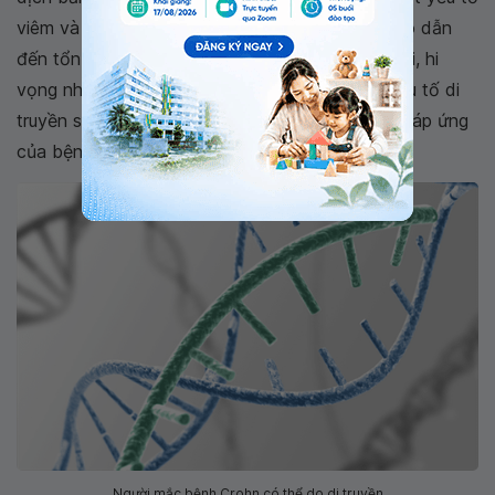
viêm và cả các cơ chế miễn dịch mắc phải từ đó dẫn
đến tổn thương các tế bào ruột.. Trong tương lai, hi
vọng những phát hiện mới về vai trò của các yếu tố di
truyền sẽ giúp cá thể hóa điều trị và tiên lượng đáp ứng
của bệnh nhân.
Người mắc bệnh Crohn có thể do di truyền