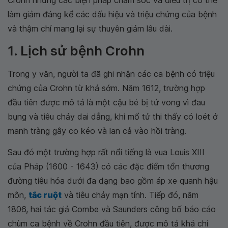
Crohn nhưng các biện pháp chăm sóc và điều trị có thể
làm giảm đáng kể các dấu hiệu và triệu chứng của bệnh
và thậm chí mang lại sự thuyên giảm lâu dài.
1. Lịch sử bệnh Crohn
Trong y văn, người ta đã ghi nhận các ca bệnh có triệu
chứng của Crohn từ khá sớm. Năm 1612, trường hợp
đầu tiên được mô tả là một cậu bé bị tử vong vì đau
bụng và tiêu chảy dai dẳng, khi mổ tử thi thấy có loét ở
manh tràng gây co kéo và lan cả vào hồi tràng.
Sau đó một trường hợp rất nổi tiếng là vua Louis XIII
của Pháp (1600 - 1643) có các đặc điểm tổn thương
đường tiêu hóa dưới đa dạng bao gồm áp xe quanh hậu
môn,
tắc ruột
và tiêu chảy mạn tính. Tiếp đó, năm
1806, hai tác giả Combe và Saunders công bố báo cáo
chùm ca bệnh về Crohn đầu tiên, được mô tả khá chi