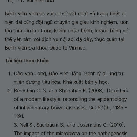
Thi, Th17 vài điều hòa.
Bệnh viện Vinmec với cơ sở vật chất và trang thiết bị
hiện đại cùng đội ngũ chuyên gia giàu kinh nghiệm, luôn
tận tâm tận lực trong khám chữa bệnh, khách hàng có
thể yên tâm với dịch vụ nội soi dạ dày, thực quản tại
Bệnh viện Đa khoa Quốc tế Vinmec.
Tài liệu tham khảo
Đào văn Long, Đào việt Hằng. Bệnh lý dị ứng tự
miễn đường tiêu hóa. Nhà xuất bản y học.
Bernstein C. N. and Shanahan F. (2008). Disorders
of a modern lifestyle: reconciling the epidemiology
of inflammatory bowel diseases. Gut,57(9), 1185 -
1191.
3. Nell S., Suerbaum S., and Josenhans C. (2010).
The impact of the microbiota on the pathogenesis