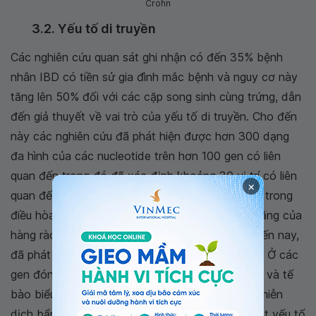
Crohn
3.2. Yếu tố di truyền
Các nghiên cứu quan sát ghi nhận có đến 35% bệnh
nhân IBD có tiền sử gia đình mắc bệnh và nguy cơ này
tăng lên 50% đối với các cặp song sinh cùng trứng, dẫn
đến giả thuyết về vai trò của yếu tố di truyền. Cho đến
này các nghiên cứu đã phát hiện được hơn 300 dạng
đa hình của các nucleotide trên hơn 100 gen có liên
quan đến trong đó đã xác định khoảng 30 vị trí có liên
×
quan đến Crohn. Hầu hết các gen này có vài trò trong
điều hòa các cơ chế miễn dịch bao gồm chức năng của
hàng rào bảo vệ và hiện tượng thực bào. Cho đến nay,
đã phát hiện được 92 đa hình thay thế cặp base Ở các
gen đóng vai trò kích hoạt các tế bào miễn dịch và tế
bào biểu mô ruột trong IBD. Ban đầu, hệ thống miễn
dịch bẩm sinh bị hoạt hóa sẽ kích thích hàng loạt yếu tố