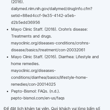
(2016).
dailymed.nlm.nih.gov/dailymed/drugInfo.cfm?
setid=88ed4ccf-9e35-4142-a5eb-
d2b5edd36956
Mayo Clinic Staff. (2018). Crohn’s disease:
Treatments and drugs.
mayoclinic.org/diseases-conditions/crohns-
disease/basics/treatment/con-20032061
Mayo Clinic Staff. (2016). Diarrhea: Lifestyle and
home remedies.
mayoclinic.org/diseases-
conditions/diarrhea/basics/lifestyle-home-
remedies/con-20014025
Pepto-Bismol: FAQs. (n.d.).
pepto-bismol.com/en-us/faqs
Để đặt lịch khám tại viện, Quý khách vui lòng bấm số