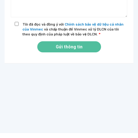
Tôi đã đọc và đồng ý với
Chính sách bảo vệ dữ liệu cá nhân
của Vinmec
và chấp thuận để Vinmec xử lý DLCN của tôi
theo quy định của pháp luật về bảo vệ DLCN.
*
Gửi thông tin