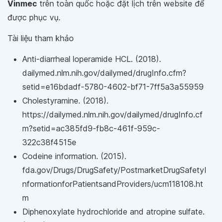
Vinmec
trên toàn quốc hoặc đặt lịch trên website để
được phục vụ.
Tài liệu tham khảo
Anti-diarrheal loperamide HCL. (2018).
dailymed.nlm.nih.gov/dailymed/drugInfo.cfm?
setid=e16bdadf-5780-4602-bf71-7ff5a3a55959
Cholestyramine. (2018).
https://dailymed.nlm.nih.gov/dailymed/drugInfo.cf
m?setid=ac385fd9-fb8c-461f-959c-
322c38f4515e
Codeine information. (2015).
fda.gov/Drugs/DrugSafety/PostmarketDrugSafetyI
nformationforPatientsandProviders/ucm118108.ht
m
Diphenoxylate hydrochloride and atropine sulfate.