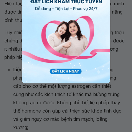
Hiện tại, chưa có phương pháp điều trị nào chứng minh
được tính hiệu quả tuyệt đối giúp khôi phục chức năng
bình thường của buồng trứng.
Tuy nhiên, vẫn có một số phương pháp để điều trị triệu
chứng do suy buồng trứng gây ra dù không tránh được
ít nhiều những tổn hại khác trên cơ thể. Các phương
pháp hiện đang được áp dụng là:
Liệu pháp thay thế hormone:
Đây là phương
pháp điều trị phổ biến nhất. Liệu pháp này cung
cấp cho cơ thể một lượng estrogen cần thiết
cũng như các kích thích tố khác mà buồng trứng
không tạo ra được. Không chỉ thế, liệu pháp thay
thế hormone còn giúp cải thiện sức khỏe tình dục
và giảm nguy cơ mắc bệnh tim mạch, loãng
xương;