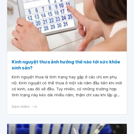
Kinh nguyệt thưa ảnh hưởng thế nào tới sức khỏe
sinh sản?
Kinh nguyệt thưa là tình trạng hay gặp ở các chị em phụ
nữ. Kinh nguyệt có thể thưa ở một vài năm đầu tiên khi mới
có kinh, sau đó sẽ đều. Tuy nhiên, có những trường hợp
tình trạng này kéo dài nhiều năm, thậm chí sau khi lập gia
đình, kinh nguyệt vẫn không đều. Điều này làm không ít chị
em lo lắng, sợ sẽ ảnh hưởng tới khả năng có con.
Xem thêm