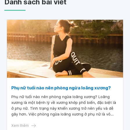
Danh sách bài viết
Phụ nữ tuổi nào nên phòng ngừa loãng xương?
Phụ nữ tuổi nào nên phòng ngừa loãng xương? Loãng
xương là một bệnh lý về xương khớp phổ biến, đặc biệt là
ở phụ nữ. Tình trạng này khiến xương trở nên yếu và dễ
gãy hơn. Việc phòng ngừa loãng xương ở phụ nữ là vô
cùng quan trọng để duy trì sức khỏe và chất lượng cuộc
sống.
Xem thêm