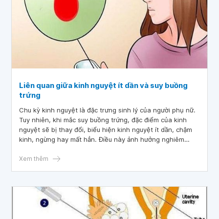
Liên quan giữa kinh nguyệt ít dần và suy buồng
trứng
Chu kỳ kinh nguyệt là đặc trưng sinh lý của người phụ nữ.
Tuy nhiên, khi mắc suy buồng trứng, đặc điểm của kinh
nguyệt sẽ bị thay đổi, biểu hiện kinh nguyệt ít dần, chậm
kinh, ngừng hay mất hẳn. Điều này ảnh hưởng nghiêm
trọng đến khả năng có con cũng như những thay đổi bất
lợi về thể chất lẫn tâm lý của người phụ nữ.
Xem thêm