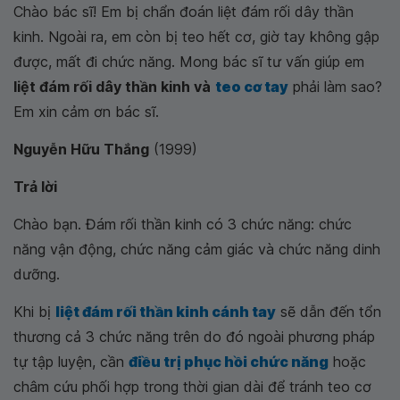
Chào bác sĩ! Em bị chẩn đoán liệt đám rối dây thần
kinh. Ngoài ra, em còn bị teo hết cơ, giờ tay không gập
được, mất đi chức năng. Mong bác sĩ tư vấn giúp em
liệt đám rối dây thần kinh và
teo cơ tay
phải làm sao?
Em xin cảm ơn bác sĩ.
Nguyễn Hữu Thắng
(1999)
Trả lời
Chào bạn. Đám rối thần kinh có 3 chức năng: chức
năng vận động, chức năng cảm giác và chức năng dinh
dưỡng.
Khi bị
liệt đám rối thần kinh cánh tay
sẽ dẫn đến tổn
thương cả 3 chức năng trên do đó ngoài phương pháp
tự tập luyện, cần
điều trị phục hồi chức năng
hoặc
châm cứu phối hợp trong thời gian dài để tránh teo cơ