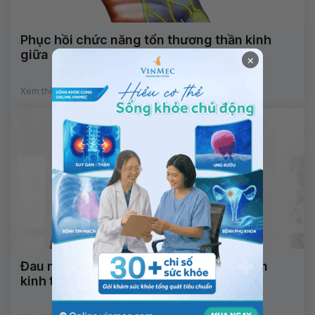
Phục hồi chức năng tổn thương thần kinh
giữa
×
Xem thêm
Đau nhức cơ sau phẫu thuật đám rối thần
kinh tay phải khắc phục thế nào?