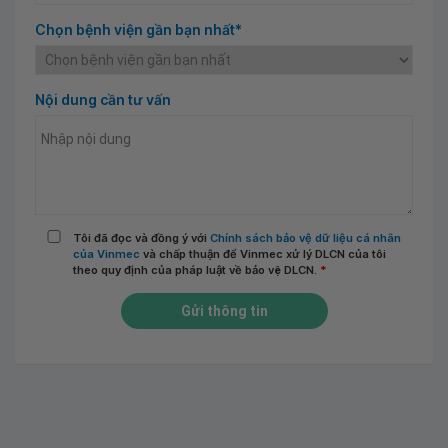
Chọn bệnh viện gần bạn nhất*
Nội dung cần tư vấn
Tôi đã đọc và đồng ý với
Chính sách bảo vệ dữ liệu cá nhân
của Vinmec
và chấp thuận để Vinmec xử lý DLCN của tôi
theo quy định của pháp luật về bảo vệ DLCN.
*
Gửi thông tin