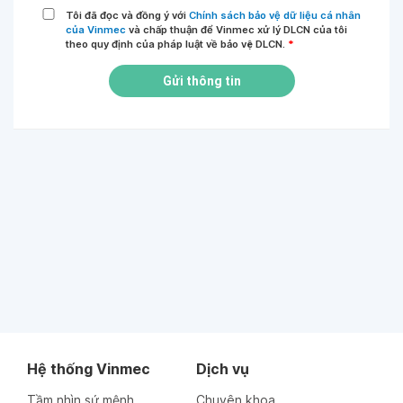
Tôi đã đọc và đồng ý với
Chính sách bảo vệ dữ liệu cá nhân
của Vinmec
và chấp thuận để Vinmec xử lý DLCN của tôi
theo quy định của pháp luật về bảo vệ DLCN.
*
Gửi thông tin
Hệ thống Vinmec
Dịch vụ
Tầm nhìn sứ mệnh
Chuyên khoa