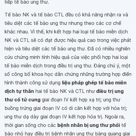
tiếp tế bào ung thư.
Tế bào NK và tế bào CTL đều có khả năng nhận ra và
tiêu diệt các tế bào ung thư nhưng theo các cơ chế
khác nhau. Vì thế, khi kết hợp hai loại tế bào miễn dịch
NK và CTL sẽ có đạt được hiệu quả cao trong việc phát
hiện và tiêu diệt các tế bào ung thư. Đã có nhiều nghiên
cứu chứng minh tính hiệu quả của việc phối hợp hai loại
tế bào miễn dịch trong điều trị ung thư. Đáng chú ý, một
số công bố khoa học dẫn chứng những trường hợp điển
hình thành công sử dụng
liệu pháp ghép tế bào miễn
dịch tự thân
hai tế bào NK và CTL như
điều trị ung
thư cổ tử cung
giai đoạn IV kết hợp xạ trị; ung thư
buồng trứng giai đoạn IV có di căn kết hợp với hóa trị;
ung thư dạ dày giai đoạn IV kết hợp hóa trị. Ngoài ra,
thời gian sống cho các
bệnh nhân bị ung thư phổi
tế
bào nhỏ hay điều trị bệnh nhân ung thư bàng quang giai