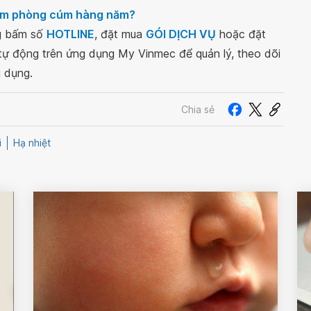
iêm phòng cúm hàng năm?
ng bấm số
HOTLINE
, đặt mua
GÓI DỊCH VỤ
hoặc đặt
 tự động trên ứng dụng My Vinmec để quản lý, theo dõi
g dụng.
Chia sẻ
i
Hạ nhiệt