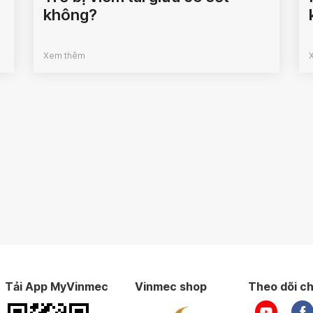
không?
Xem thêm
Tải App MyVinmec
Vinmec shop
Theo dõi ch