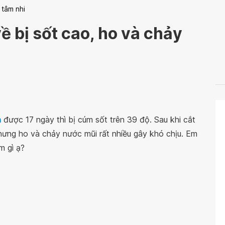
 tâm nhi
ề bị sốt cao, ho và chảy
m
được 17 ngày thì bị cúm sốt trên 39 độ. Sau khi cắt
nhưng ho và chảy nước mũi rất nhiều gây khó chịu. Em
m gì ạ?