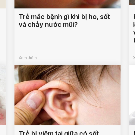
Trẻ mắc bệnh gì khi bị ho, sốt
và chảy nước mũi?
Xem thêm
Trẻ bị viêm tai giữa có sốt