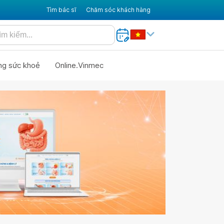
Tìm bác sĩ
Chăm sóc khách hàng
ng sức khoẻ
Online.Vinmec