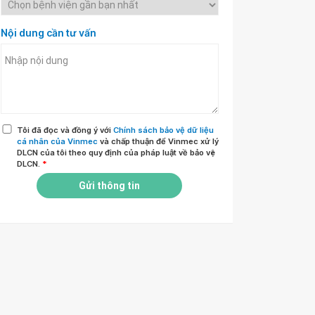
Nội dung cần tư vấn
Tôi đã đọc và đồng ý với
Chính sách bảo vệ dữ liệu
cá nhân của Vinmec
và chấp thuận để Vinmec xử lý
DLCN của tôi theo quy định của pháp luật về bảo vệ
DLCN.
*
Gửi thông tin