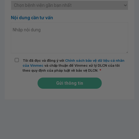
Nội dung cần tư vấn
Tôi đã đọc và đồng ý với
Chính sách bảo vệ dữ liệu cá nhân
của Vinmec
và chấp thuận để Vinmec xử lý DLCN của tôi
theo quy định của pháp luật về bảo vệ DLCN.
*
Gửi thông tin