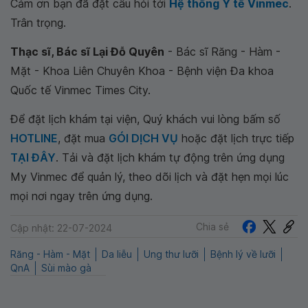
Cảm ơn bạn đã đặt câu hỏi tới
Hệ thống Y tế Vinmec
.
Trân trọng.
Thạc sĩ, Bác sĩ Lại Đỗ Quyên
- Bác sĩ Răng - Hàm -
Mặt - Khoa Liên Chuyên Khoa - Bệnh viện Đa khoa
Quốc tế Vinmec Times City.
Để đặt lịch khám tại viện, Quý khách vui lòng bấm số
HOTLINE
, đặt mua
GÓI DỊCH VỤ
hoặc đặt lịch trực tiếp
TẠI ĐÂY
. Tải và đặt lịch khám tự động trên ứng dụng
My Vinmec để quản lý, theo dõi lịch và đặt hẹn mọi lúc
mọi nơi ngay trên ứng dụng.
Chia sẻ
Cập nhật: 22-07-2024
Răng - Hàm - Mặt
Da liễu
Ung thư lưỡi
Bệnh lý về lưỡi
QnA
Sùi mào gà