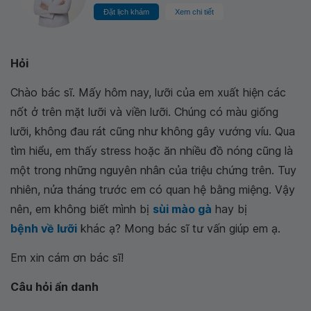
Đặt lịch khám
Xem chi tiết
Hỏi
Chào bác sĩ. Mấy hôm nay, lưỡi của em xuất hiện các
nốt ở trên mặt lưỡi và viền lưỡi. Chúng có màu giống
lưỡi, không đau rát cũng như không gây vướng víu. Qua
tìm hiểu, em thấy stress hoặc ăn nhiều đồ nóng cũng là
một trong những nguyên nhân của triệu chứng trên. Tuy
nhiên, nửa tháng trước em có quan hệ bằng miệng. Vậy
nên, em không biết mình bị
sùi mào gà
hay bị
bệnh về lưỡi
khác ạ? Mong bác sĩ tư vấn giúp em ạ.
Em xin cám ơn bác sĩ!
Câu hỏi ẩn danh