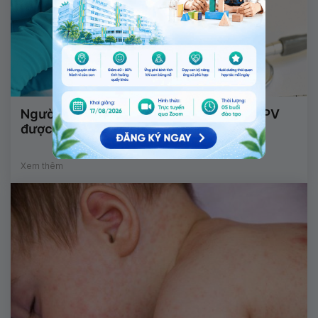
Người đã bị sùi mào gà có tiêm phòng HPV
được không?
Xem thêm