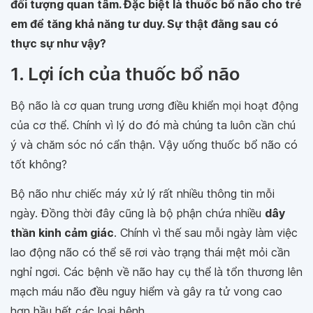
đối tượng quan tâm. Đặc biệt là thuốc bổ não cho trẻ
em để tăng khả năng tư duy. Sự thật đằng sau có
thực sự như vậy?
1. Lợi ích của thuốc bổ não
Bộ não là cơ quan trung ương điều khiển mọi hoạt động
của cơ thể. Chính vì lý do đó mà chúng ta luôn cần chú
ý và chăm sóc nó cẩn thận. Vậy uống thuốc bổ não có
tốt không?
Bộ não như chiếc máy xử lý rất nhiều thông tin mỗi
ngày. Đồng thời đây cũng là bộ phận chứa nhiều
dây
thần kinh cảm giác
. Chính vì thế sau mỗi ngày làm việc
lao động não có thể sẽ rơi vào trạng thái mệt mỏi cần
nghỉ ngơi. Các bệnh về não hay cụ thể là tổn thương lên
mạch máu não đều nguy hiểm và gây ra tử vong cao
hơn hầu hết các loại bệnh.