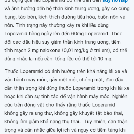
và ảnh hưởng đến hệ thần kinh trung ương, gây co cứng
bụng, táo bón, kích thích đường tiêu hóa, buồn nôn và
nôn. Tình trạng này thường xảy ra khi liều dùng
Loperamid hàng ngày lên đến 60mg Loperamid. Theo
dõi các dấu hiệu suy giảm thần kinh trung ương, tiêm
tĩnh mạch 2 mg naloxone (0,01 mg/kg ở trẻ em), có thể
dùng nhắc lại nếu cần, tổng liều có thể tới 10 mg.
Thuốc Loperamid có ảnh hưởng trên khả năng lái xe và
vận hành máy móc, gây mệt mỏi, chóng mặt, đau đầu...
cần thận trọng khi dùng thuốc Loperamid trong khi lái xe
hoặc khi cần sự tỉnh táo để vận hành máy móc. Nghiên
cứu trên động vật cho thấy rằng thuốc Loperamid
không gây ra ung thư, không gây khuyết tật bào thai,
không làm giảm khả năng thụ thai... Tuy nhiên, cần thận
trọng và cân nhắc giữa lợi ích và nguy cơ tiềm tàng khi