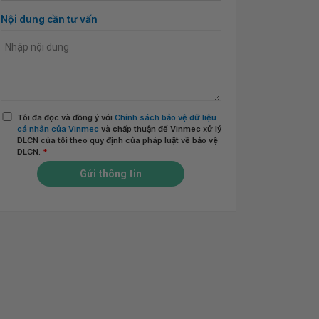
Nội dung cần tư vấn
Tôi đã đọc và đồng ý với
Chính sách bảo vệ dữ liệu
cá nhân của Vinmec
và chấp thuận để Vinmec xử lý
DLCN của tôi theo quy định của pháp luật về bảo vệ
DLCN.
*
Gửi thông tin