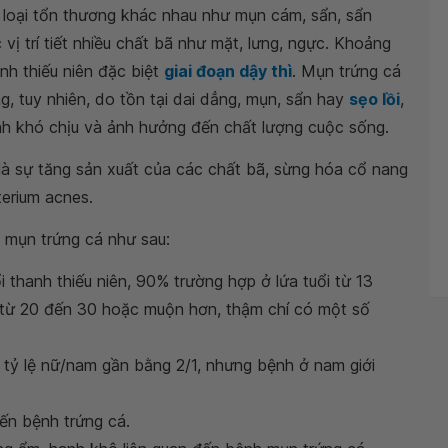
u loại tổn thương khác nhau như mụn cám, sẩn, sẩn
 vị trí tiết nhiều chất bã như mặt, lưng, ngực. Khoảng
nh thiếu niên đặc biệt
giai đoạn dậy thì
. Mụn trứng cá
, tuy nhiên, do tồn tại dai dẳng, mụn, sẩn hay
sẹo lồi
,
nh khó chịu và ảnh hưởng đến chất lượng cuộc sống.
là sự tăng sản xuất của các chất bã, sừng hóa cổ nang
terium acnes.
h mụn trứng cá như sau:
 thanh thiếu niên, 90% trường hợp ở lứa tuổi từ 13
 từ 20 đến 30 hoặc muộn hơn, thậm chí có một số
tỷ lệ nữ/nam gần bằng 2/1, nhưng bệnh ở nam giới
đến bệnh trứng cá.