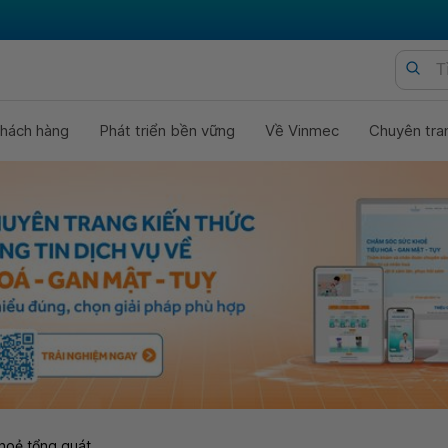
hách hàng
Phát triển bền vững
Về Vinmec
Chuyên tra
hoẻ tổng quát