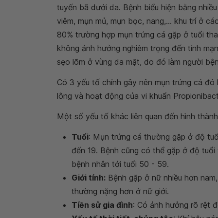
tuyến bã dưới da. Bệnh biểu hiện bằng nhiề
viêm, mụn mủ, mụn bọc, nang,... khu trí ở các
80% trường hợp mụn trứng cá gặp ở tuổi tha
không ảnh hưởng nghiêm trọng đến tính mạng
sẹo lõm ở vùng da mặt, do đó làm người bệ
Có 3 yếu tố chính gây nên mụn trứng cá đó 
lông và hoạt động của vi khuẩn Propionibac
Một số yếu tố khác liên quan đến hình thàn
Tuổi
: Mụn trứng cá thường gặp ở độ tuổi
đến 19. Bệnh cũng có thể gặp ở độ tuổi
bệnh nhân tới tuổi 50 - 59.
Giới tính:
Bệnh gặp ở nữ nhiều hơn nam, 
thường nặng hơn ở nữ giới.
Tiền sử gia đình
: Có ảnh hưởng rõ rệt 