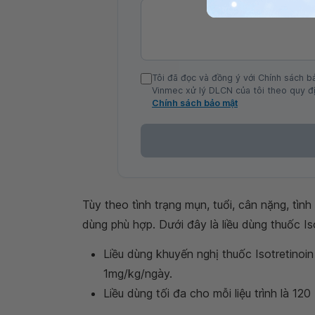
Tôi đã đọc và đồng ý với Chính sách b
Vinmec xử lý DLCN của tôi theo quy đị
Chính sách bảo mật
Tùy theo tình trạng mụn, tuổi, cân nặng, tìn
dùng phù hợp. Dưới đây là liều dùng thuốc Is
Liều dùng khuyến nghị thuốc Isotretinoin 
1mg/kg/ngày.
Liều dùng tối đa cho mỗi liệu trình là 12