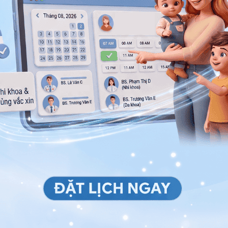
ay có bất kỳ phản ứng nào cần đưa ngay đến cơ sở y
u thuốc, thì không nên uống bù liều đã quên vào
.
 hệ tư vấn trong 24 giờ.
Số điện thoại
*