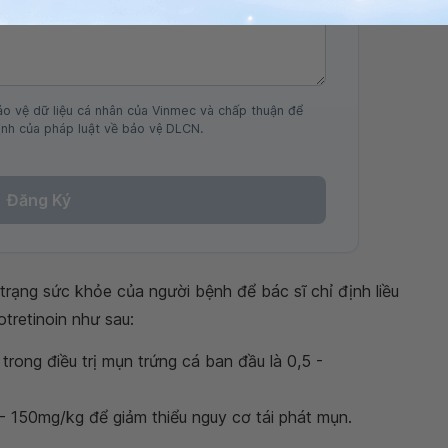
ảo vệ dữ liệu cá nhân của Vinmec và chấp thuận để
nh của pháp luật về bảo vệ DLCN.
Đăng Ký
h trạng sức khỏe của người bệnh để bác sĩ chỉ định liều
otretinoin như sau:
trong điều trị mụn trứng cá ban đầu là 0,5 -
0 - 150mg/kg để giảm thiểu nguy cơ tái phát mụn.