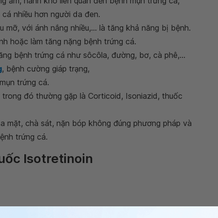
óng ẩm, hanh khô liên quan đến bệnh mụn trứng cá,
 cá nhiều hơn người da đen.
ầu mỡ, với ánh nắng nhiều,... là tăng khả năng bị bệnh.
nh hoặc làm tăng nặng bệnh trứng cá.
ăng bệnh trứng cá như sôcôla, đường, bơ, cà phê,...
g
, bệnh cường giáp trạng,
g mụn trứng cá.
 trong đó thường gặp là Corticoid, Isoniazid, thuốc
da mặt, chà sát, nặn bóp không đúng phương pháp và
ệnh trứng cá.
uốc Isotretinoin