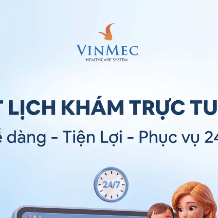
?
uất của
vitamin A
. Thuốc được chỉ định điều trị mụn
uốc này cũng được dùng cho các trường đã điều trị
e, acid salicylic, kháng sinh nhưng không hiệu quả. Cơ
 ức chế tuyến bã nhờn hoạt động khiến cho độ pH trên
trung và phát triển của vi khuẩn P. Acnes gây ra mụn
nên dùng bằng đường uống. Thuốc nên uống ngay
Thuốc nên uống với nhiều nước. Người bệnh không nên
út để đảm bảo thuốc trào ngược về thực quản. Thuốc
iên thuốc trước khi uống.