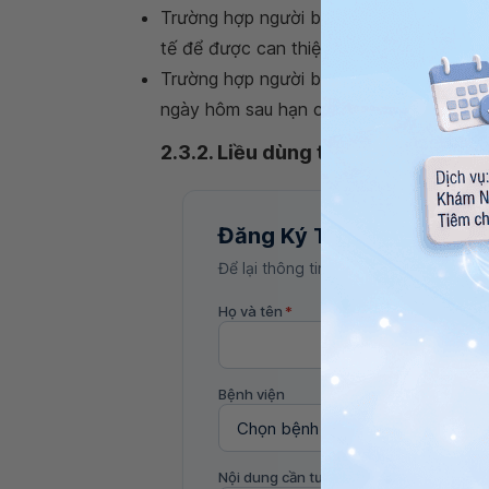
Trường hợp người bệnh uống quá liều h
tế để được can thiệp điều trị kịp thời.
Trường hợp người bệnh quên uống một liề
ngày hôm sau hạn chế tình trạng quá liều
2.3.2. Liều dùng thuốc
Đăng Ký Tư Vấn
Để lại thông tin, bác sĩ Vinmec sẽ liên
Họ và tên
*
Bệnh viện
Nội dung cần tư vấn