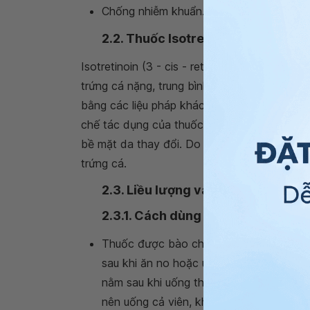
Chống nhiễm khuẩn.
2.2. Thuốc Isotretinoin là thuốc gì
Isotretinoin (3 - cis - retinoic acid) là dẫn x
trứng cá nặng, trung bình, trứng cá bọc. Th
bằng các liệu pháp khác như Benzoyl peroxid
chế tác dụng của thuốc Isotretinoin là làm
bề mặt da thay đổi. Do đó, làm giảm sự tập 
trứng cá.
2.3. Liều lượng và cách dùng
2.3.1. Cách dùng thuốc
Thuốc được bào chế ở dạng viên nang 
sau khi ăn no hoặc uống trong khi ăn. 
nằm sau khi uống thuốc tối thiểu 10 ph
nên uống cả viên, không nhai hay ngậm v