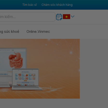
Tìm bác sĩ
Chăm sóc khách hàng
ng sức khoẻ
Online.Vinmec