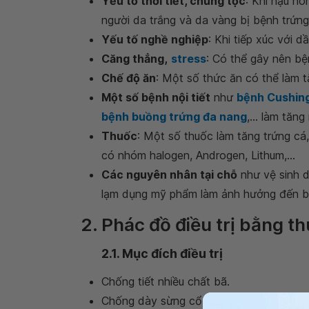
Yếu tố thời tiết, chủng tộc
: Khí hậu n
người da trắng và da vàng bị bệnh trứng
Yếu tố nghề nghiệp
: Khi tiếp xúc với d
Căng thẳng,
stress
: Có thể gây nên bệ
Chế độ ăn
: Một số thức ăn có thể làm t
Một số bệnh nội tiết
như
bệnh Cushin
bệnh buồng trứng đa nang
,... làm tăn
Thuốc
: Một số thuốc làm tăng trứng cá,
có nhóm halogen, Androgen, Lithum,...
Các nguyên nhân tại chỗ
như vệ sinh 
lạm dụng mỹ phẩm làm ảnh hưởng đến b
2. Phác đồ điều trị bằng th
2.1. Mục đích điều trị
Chống tiết nhiều chất bã.
Chống dày sừng cổ tuyến bã.