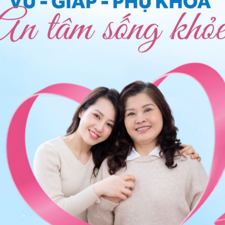
 những người bị buồng trứng đa nang đã được điều trị
 Vì vậy, bạn nên đi khám tại cơ sở y tế có chuyên khoa
ng trứng đa nang để điều trị hiệu quả nhất, không nên
nang
, bạn có thể đến bệnh viện thuộc
n thêm. Cảm ơn bạn đã tin tưởng và gửi câu hỏi đến
ng bấm số
HOTLINE
, đặt mua
GÓI DỊCH VỤ
hoặc đặt
 tự động trên ứng dụng My Vinmec để quản lý, theo dõi
g dụng.
Chia sẻ
u
Buồng trứng đa nang
QnA