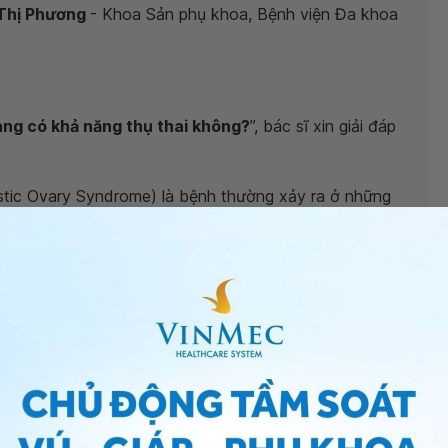
 Thị Phương
- Khoa Sản phụ khoa, Bệnh viện Đa khoa
ng có khả năng thụ thai không?
”, bác sĩ xin giải đáp
stic Ovary Syndrome) là bệnh thường xảy ra ở những
 nam trong khi đó lượng hormone sinh dục nữ trong cơ
ra bất thường.
 thai một cách tự nhiên. nhiều nghiên cứu đã cho
trứng đa nang cũng không thể mang thai, vẫn có
ám và điều trị kịp thời. Tuy nhiên, nếu tình trạng
vô sinh
 do yếu tố di truyền, do thừa Insulin, do chế độ ăn