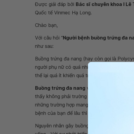
Được giải đáp bởi
Bác sĩ chuyên khoa I Lê
Quốc tế Vinmec Hạ Long.
Chào bạn,
Với câu hỏi “
Người bệnh buồng trứng đa na
như sau:
Buồng trứng đa nang (hay còn gọi là Polycy
người phụ nữ có quá nhiều hormone sinh dục
thể lại quá ít khiến quá trình rụng trứng diễn 
Buồng trứng đa nang
vẫn có khả năng mang
thấy không phải trường hợp nào mắc buồng 
những trường hợp mang thai được nếu được kh
bệnh của bạn để lâu thì nguy cơ hiếm muộn, 
Nguyên nhân gây buồng trứng đa nang thường