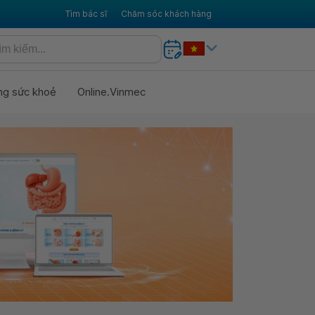
Tìm bác sĩ
Chăm sóc khách hàng
ng sức khoẻ
Online.Vinmec