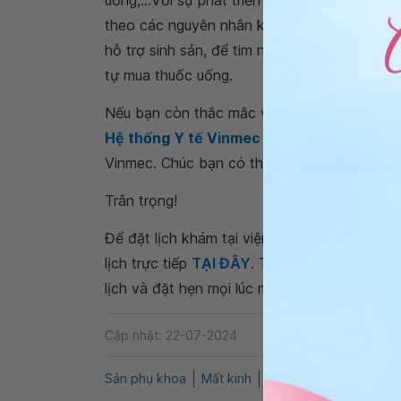
uống,...Với sự phát triển của y học hiện nay
theo các nguyên nhân khác nhau để có thai.
hỗ trợ sinh sản, để tim nguyên nhân gây buồ
tự mua thuốc uống.
Nếu bạn còn thắc mắc về
buồng trứng đa 
Hệ thống Y tế Vinmec
để kiểm tra và tư vấ
Vinmec. Chúc bạn có thật nhiều sức khỏe.
Trân trọng!
Để đặt lịch khám tại viện, Quý khách vui lò
lịch trực tiếp
TẠI ĐÂY
. Tải và đặt lịch khám
lịch và đặt hẹn mọi lúc mọi nơi ngay trên ứn
Cập nhật: 22-07-2024
Sản phụ khoa
Mất kinh
Kinh nguyệt không đề