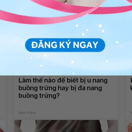
Làm thế nào để biết bị u nang
buồng trứng hay bị đa nang
buồng trứng?
Xem thêm