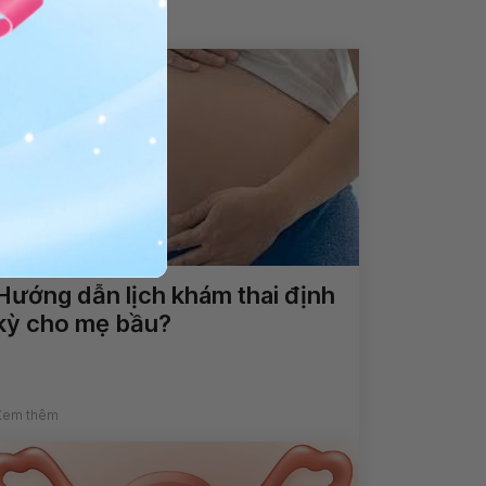
Hướng dẫn lịch khám thai định
kỳ cho mẹ bầu?
Xem thêm