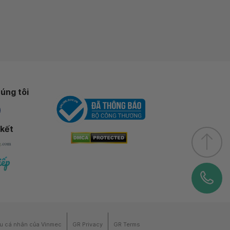
úng tôi
 kết
ệu cá nhân của Vinmec
GR Privacy
GR Terms