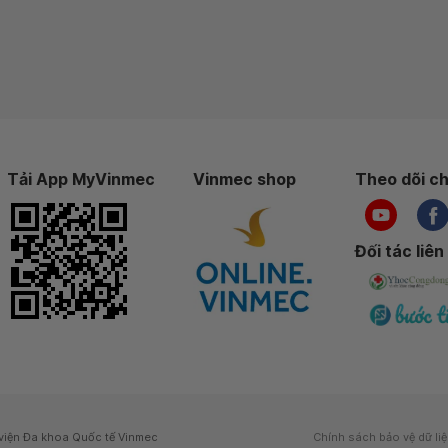
Tải App MyVinmec
Vinmec shop
Theo dõi ch
Đối tác liên
viện Đa khoa Quốc tế Vinmec
Chính sách bảo vệ dữ li