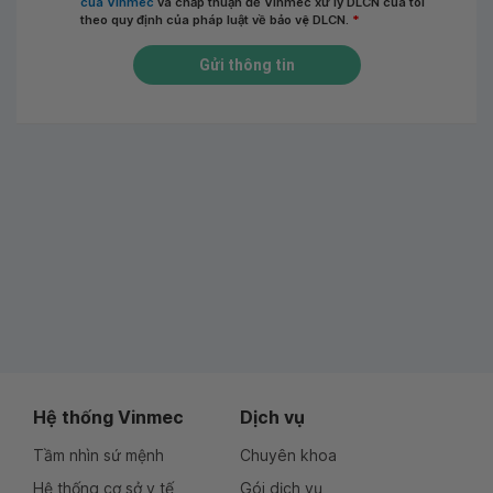
của Vinmec
và chấp thuận để Vinmec xử lý DLCN của tôi
theo quy định của pháp luật về bảo vệ DLCN.
*
Gửi thông tin
Hệ thống Vinmec
Dịch vụ
Tầm nhìn sứ mệnh
Chuyên khoa
Hệ thống cơ sở y tế
Gói dịch vụ