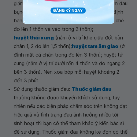
giảm bớt đau bụng. Một số huyệt có thể giảm đau
bụng kinh bao gồm:
Huyệt huyết hải
(xác định
bằng cách từ điểm giữa bờ trên xương bánh chè
đo lên 1 thốn và vào trong 2 thốn);
huyệt thái xung
(nằm ở vị trí khe giữa đốt bàn
chân 1, 2 đo lên 1,5 thốn);
huyệt tam âm giao
(ở
đỉnh mắt cá chân trong đo lên 3 thốn); huyệt tử
cung (nằm ở vị trí dưới rốn 4 thốn và đo ngang 2
bên 3 thốn). Nên xoa bóp mỗi huyệt khoảng 2
đến 3 phút.
Sử dụng thuốc giảm đau:
Thuốc giảm đau
thường không được khuyến khích sử dụng, tuy
nhiên nếu các biện pháp chăm sóc trên không đạt
hiệu quả và tình trạng đau ảnh hưởng nhiều tới
sinh hoạt thì bạn có thể tham khảo ý kiến bác sĩ
để sử dụng. Thuốc giảm đau không kê đơn có thể