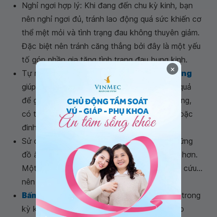
Nghỉ ngơi hợp lý: Khi đang đến chu kỳ kinh, bạn
nên nghỉ ngơi đủ, tránh lao động quá sức khiến cơ
thể mệt mỏi và tình trạng đau không thuyên giảm.
Đặc biệt nên tránh căng thẳng bởi đây là một yếu
tố góp phần gia tăng tình trạng đau bụng kinh.
×
Tự massage vùng bụng:
Massage vùng bụng
giúp thư giãn các cơ cũng là biện pháp hiệu quả
để giảm tình trạng đau bụng. Để tăng tác dụng,
có thể kết hợp với tinh dầu hoa hồng, quế hoặc
đinh hương.
Sử dụng đồ ăn uống ấm nóng: Nên tránh những
đồ ăn có tính lạnh vì nó khiến bụng bạn đau hơn.
Một số loại đồ ăn có tính ấm như gừng, ngải cứu...
nên sử dụng trong kỳ kinh.
Bấm huyệt trị đau bụng kinh
: Trước hoặc trong
kỳ kinh, bạn có thể bấm một số huyệt vị giúp