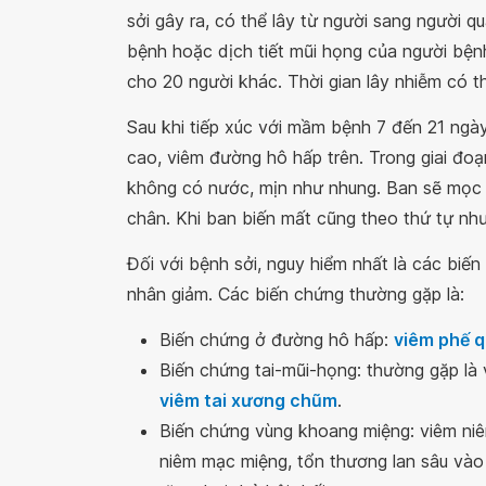
sởi gây ra, có thể lây từ người sang người q
bệnh hoặc dịch tiết mũi họng của người bệnh
cho 20 người khác. Thời gian lây nhiễm có t
Sau khi tiếp xúc với mầm bệnh 7 đến 21 ngày
cao, viêm đường hô hấp trên. Trong giai đo
không có nước, mịn như nhung. Ban sẽ mọc t
chân. Khi ban biến mất cũng theo thứ tự như
Đối với bệnh sởi, nguy hiểm nhất là các biế
nhân giảm. Các biến chứng thường gặp là:
Biến chứng ở đường hô hấp:
viêm phế 
Biến chứng tai-mũi-họng: thường gặp là 
viêm tai xương chũm
.
Biến chứng vùng khoang miệng: viêm niê
niêm mạc miệng, tổn thương lan sâu vào