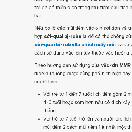
trẻ đã có miễn dịch trong mũi tiêm đầu tiên 
hai.
Nếu bỏ lỡ các mũi tiêm vắc-xin sởi đơn và tr
hợp
sởi-quai bị-rubella
để có thể phòng cùn
sởi-quai bị-rubella chích mấy mũi
và vắc
cách sử dụng vắc-xin tùy thuộc vào hướng d
Theo hướng dẫn sử dụng của
vắc-xin MMR I
rubella thường được dùng phổ biến hiện nay, 
người tiêm:
Với trẻ từ 1 đến 7 tuổi: lịch tiêm gồm 2 mũ
4-6 tuổi hoặc sớm hơn nếu có dịch xảy r
tháng
Với trẻ từ 7 tuổi trở lên và người lớn: lịc
mũi tiêm 2 cách mũi tiêm 1 ít nhất một t