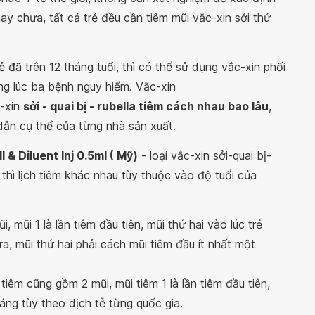
hay chưa, tất cả trẻ đều cần tiêm mũi vắc-xin sởi thứ
ẻ đã trên 12 tháng tuổi, thì có thể sử dụng vắc-xin phối
g lúc ba bệnh nguy hiểm. Vắc-xin
-xin
sởi - quai bị - rubella tiêm cách nhau bao lâu
,
ẫn cụ thể của từng nhà sản xuất.
I & Diluent Inj 0.5ml ( Mỹ)
- loại vắc-xin sởi-quai bị-
thì lịch tiêm khác nhau tùy thuộc vào độ tuổi của
i, mũi 1 là lần tiêm đầu tiên, mũi thứ hai vào lúc trẻ
a, mũi thứ hai phải cách mũi tiêm đầu ít nhất một
h tiêm cũng gồm 2 mũi, mũi tiêm 1 là lần tiêm đầu tiên,
háng tùy theo dịch tễ từng quốc gia.