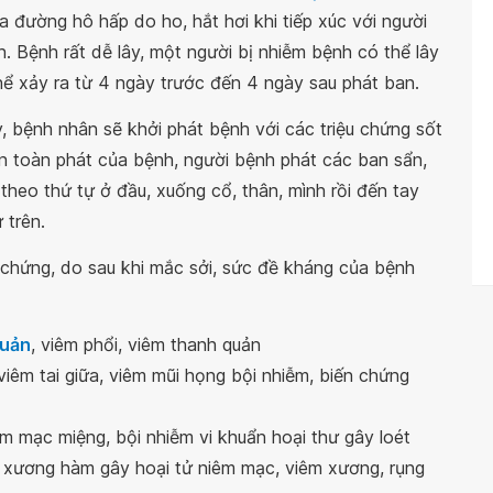
ua đường hô hấp do ho, hắt hơi khi tiếp xúc với người
. Bệnh rất dễ lây, một người bị nhiễm bệnh có thể lây
hể xảy ra từ 4 ngày trước đến 4 ngày sau phát ban.
, bệnh nhân sẽ khởi phát bệnh với các triệu chứng sốt
ạn toàn phát của bệnh, người bệnh phát các ban sẩn,
heo thứ tự ở đầu, xuống cổ, thân, mình rồi đến tay
 trên.
n chứng, do sau khi mắc sởi, sức đề kháng của bệnh
quản
, viêm phổi, viêm thanh quản
viêm tai giữa, viêm mũi họng bội nhiễm, biến chứng
m mạc miệng, bội nhiễm vi khuẩn hoại thư gây loét
 xương hàm gây hoại tử niêm mạc, viêm xương, rụng