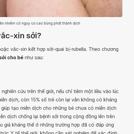
yền nhiễm có nguy cơ cao bùng phát thành dịch
vắc-xin sởi?
oặc vắc-xin kết hợp sởi-quai bị-rubella. Theo chương
sởi cho bé
như sau:
 nghiên cứu trên thế giới, nếu chỉ tiêm một liều vào lúc
miễn dịch, còn 15% số trẻ còn lại vẫn không có kháng
ai giúp tạo miễn dịch cho những bé chưa có miễn dịch
miễn dịch chống lại bệnh sởi trong cộng đồng lên trên
iệu giá kháng thể ở những trường hợp đã có đáp ứng
chức Y tế thế giới, không cần xét nghiệm để xác định