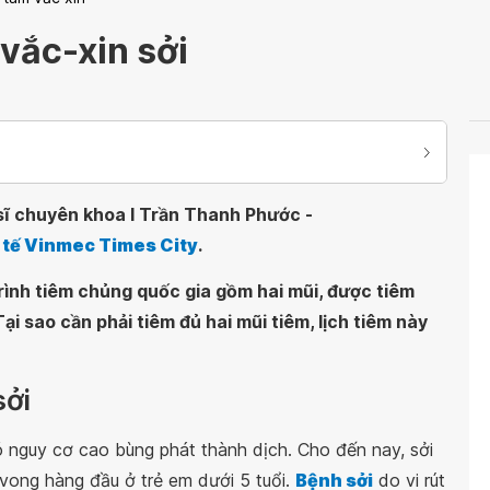
 vắc-xin sởi
sĩ chuyên khoa I Trần Thanh Phước -
 tế Vinmec Times City
.
rình tiêm chủng quốc gia gồm hai mũi, được tiêm
Tại sao cần phải tiêm đủ hai mũi tiêm, lịch tiêm này
sởi
ó nguy cơ cao bùng phát thành dịch. Cho đến nay, sởi
vong hàng đầu ở trẻ em dưới 5 tuổi.
Bệnh sởi
do vi rút