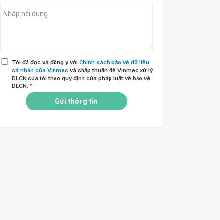
Tôi đã đọc và đồng ý với
Chính sách bảo vệ dữ liệu
cá nhân của Vinmec
và chấp thuận để Vinmec xử lý
DLCN của tôi theo quy định của pháp luật về bảo vệ
DLCN.
*
Gửi thông tin