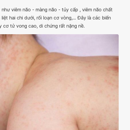
p như viêm não - màng não - tủy cấp , viêm não chất
iệt hai chi dưới, rối loạn cơ vòng,... Đây là các biến
 cơ tử vong cao, di chứng rất nặng nề.