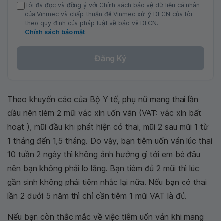
Tôi đã đọc và đồng ý với Chính sách bảo vệ dữ liệu cá nhân
của Vinmec và chấp thuận để Vinmec xử lý DLCN của tôi
theo quy định của pháp luật về bảo vệ DLCN.
Chính sách bảo mật
Đăng Ký
Theo khuyến cáo của Bộ Y tế, phụ nữ mang thai lần
đầu nên tiêm 2 mũi vắc xin uốn ván (VAT: vắc xin bất
hoạt ), mũi đầu khi phát hiện có thai, mũi 2 sau mũi 1 từ
1 tháng đến 1,5 tháng. Do vậy, bạn tiêm uốn ván lúc thai
10 tuần 2 ngày thì không ảnh hưởng gì tới em bé đâu
nên bạn không phải lo lắng. Bạn tiêm đủ 2 mũi thì lúc
gần sinh không phải tiêm nhắc lại nữa. Nếu bạn có thai
lần 2 dưới 5 năm thì chỉ cần tiêm 1 mũi VAT là đủ.
Nếu bạn còn thắc mắc về việc tiêm uốn ván khi mang