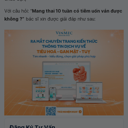
Với câu hỏi:
“
Mang thai 10 tuần có tiêm uốn ván được
không
?”
bác sĩ xin được giải đáp như sau:
Đăng Ký Tư Vấn