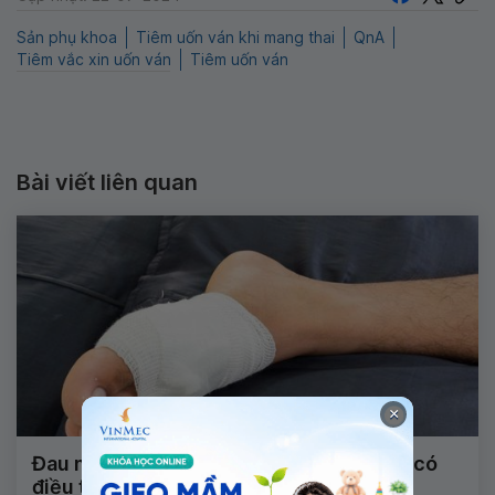
Sản phụ khoa
Tiêm uốn ván khi mang thai
QnA
Tiêm vắc xin uốn ván
Tiêm uốn ván
Bài viết liên quan
×
Đau nhức sau 1 tháng dẫm phải gai kẽm có
điều trị hay tiêm phòng gì được không?