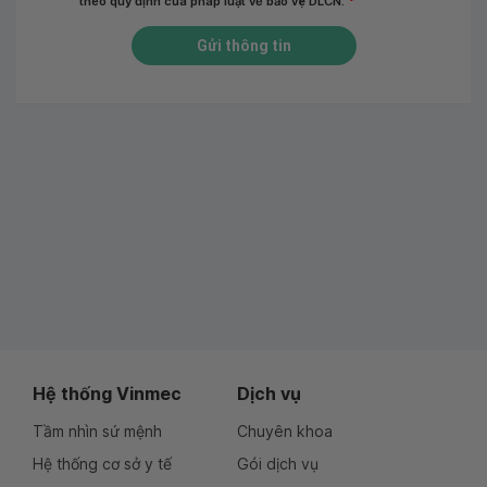
theo quy định của pháp luật về bảo vệ DLCN.
*
Gửi thông tin
Hệ thống Vinmec
Dịch vụ
Tầm nhìn sứ mệnh
Chuyên khoa
Hệ thống cơ sở y tế
Gói dịch vụ