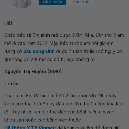
Đặt lịch khám
Xem chi tiết
Hỏi
Chào bác sĩ! Em
sinh mổ
được 2 lần rồi ạ. Lần thứ 2 em
mổ là vào năm 2014. Vậy bác sĩ cho em hỏi giờ em
đang có
bầu song sinh
được 7 tuần thì liệu có nguy cơ
gì không ạ? Vết mổ cũ có bị bục không ạ?
Nguyễn Thị Huyền
(1990)
Trả lời
Chào em! Em đã sinh mổ đã 2 lần trước đó. Như vậy,
lần mang thai thứ 3 này đã cách lần thứ 2 cũng khá lâu
rồi. Tuy nhiên, em có thể đến các bệnh viện chuyên
khoa sản hoặc các bệnh viện thuộc
Hệ thống Y Tế Vinmec
để khám siêu âm để đánh giá