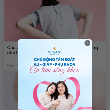
×
Các phương pháp “giải thoát” cơn đau lưng
cho bà mẹ sau sinh
Xem thêm