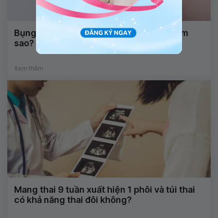
Bụng thai nhi 29 xuất hiện dị vật, phải làm
sao?
Xem thêm
Mang thai 9 tuần xuất hiện 1 phôi và túi thai
có khả năng thai đôi không?