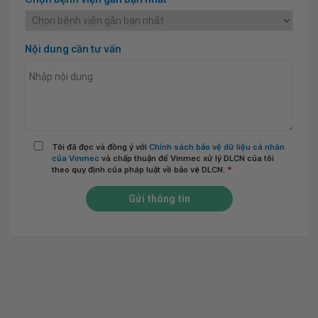
Nội dung cần tư vấn
Tôi đã đọc và đồng ý với
Chính sách bảo vệ dữ liệu cá nhân
của Vinmec
và chấp thuận để Vinmec xử lý DLCN của tôi
theo quy định của pháp luật về bảo vệ DLCN.
*
Gửi thông tin