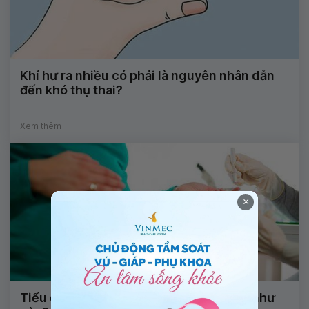
Khí hư ra nhiều có phải là nguyên nhân dẫn
đến khó thụ thai?
Xem thêm
×
Tiểu đường thai kỳ xét nghiệm và xử lý như