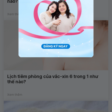
nào?
Xem thêm
Lịch tiêm phòng của vắc-xin 6 trong 1 như
thế nào?
Xem thêm