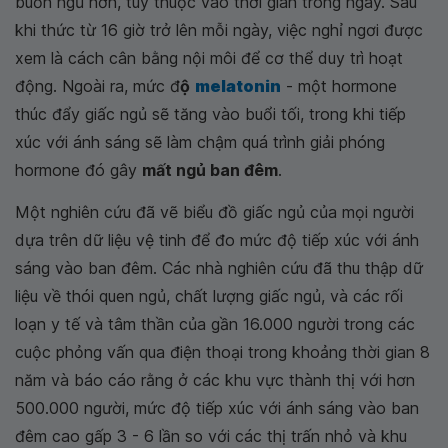
buồn ngủ hơn, tùy thuộc vào thời gian trong ngày. Sau
khi thức từ 16 giờ trở lên mỗi ngày, việc nghỉ ngơi được
xem là cách cân bằng nội môi để cơ thể duy trì hoạt
động. Ngoài ra, mức đ
ộ
melatonin
- một hormone
thúc đẩy giấc ngủ sẽ tăng vào buổi tối, trong khi tiếp
xúc với ánh sáng sẽ làm chậm quá trình giải phóng
hormone đó gây
mất ngủ ban đêm
.
Một nghiên cứu đã vẽ biểu đồ giấc ngủ của mọi người
dựa trên dữ liệu vệ tinh để đo mức độ tiếp xúc với ánh
sáng vào ban đêm. Các nhà nghiên cứu đã thu thập dữ
liệu về thói quen ngủ, chất lượng giấc ngủ, và các rối
loạn y tế và tâm thần của gần 16.000 người trong các
cuộc phỏng vấn qua điện thoại trong khoảng thời gian 8
năm và báo cáo rằng ở các khu vực thành thị với hơn
500.000 người, mức độ tiếp xúc với ánh sáng vào ban
đêm cao gấp 3 - 6 lần so với các thị trấn nhỏ và khu