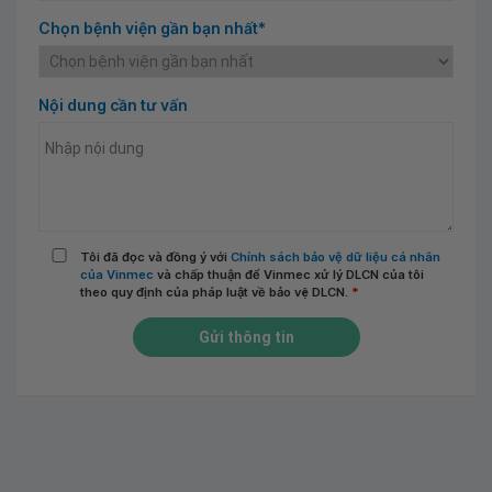
Chọn bệnh viện gần bạn nhất*
Nội dung cần tư vấn
Tôi đã đọc và đồng ý với
Chính sách bảo vệ dữ liệu cá nhân
của Vinmec
và chấp thuận để Vinmec xử lý DLCN của tôi
theo quy định của pháp luật về bảo vệ DLCN.
*
Gửi thông tin