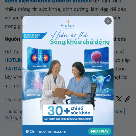
Bệnh viện Đa khoa Quốc tế Vinmec
để nắm thêm
nhiều thông tin sức khỏe, dinh dưỡng, làm đẹp để bảo
vệ sức khỏe cho bản thân và những người thân yêu
×
trong gia đình.
Nguồn tham khảo: webmd.com, health.harvard.edu
Để đặt lịch khám tại viện, Quý khách vui lòng bấm số
HOTLINE
, đặt mua
GÓI DỊCH VỤ
hoặc đặt lịch trực tiếp
TẠI ĐÂY
. Tải và đặt lịch khám tự động trên ứng dụng
My Vinmec để quản lý, theo dõi lịch và đặt hẹn mọi lúc
mọi nơi ngay trên ứng dụng.
Chia sẻ
Cập nhật: 22-07-2024
Thuốc ngủ
Giấc ngủ ngon
Ánh sáng xanh
Sống khỏe
Mất ngủ