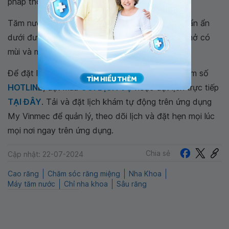
pháp thông thường.
Tăm nước sẽ giúp tẩy sạch mảng bám và vi khuẩn ẩn
dưới đường nướu răng nguyên nhân gây ra hơi thở có
mùi và mang lại cảm giác sảng khoái.
Để đặt lịch khám tại viện, Quý khách vui lòng bấm số
HOTLINE
, đặt mua
GÓI DỊCH VỤ
hoặc đặt lịch trực tiếp
TẠI ĐÂY
. Tải và đặt lịch khám tự động trên ứng dụng
My Vinmec để quản lý, theo dõi lịch và đặt hẹn mọi lúc
mọi nơi ngay trên ứng dụng.
Chia sẻ
Cập nhật: 22-07-2024
Cao răng
Chăm sóc răng miệng
Nha Khoa
Máy tăm nước
Chỉ nha khoa
Sâu răng