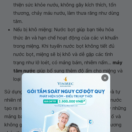
thiện sức khỏe nướu, không gây kích thích, tổn
thương, chảy máu nướu, làm thưa răng như dùng
tăm.
Nếu bị khô miệng: Nước bọt giúp bạn tiêu hóa
thức ăn và hạn chế hoạt động của các vi khuẩn
trong miệng. Khi tuyến nước bọt không tiết đủ
nước bọt, miệng sẽ bị khô và dễ gặp các tình
trạng như lở loét, có mảng bám, nhiễm nấm...
máy
tăm nước
giúp bổ sung thêm độ ẩm cho miệng và
×
loại bỏ mảng bám hình thành do khô miệng.
Sử dụng tăm nước là một trong những cách dễ và tự
nhiên nhất để giúp răng trở nên trắng sáng. Tăm nước
tạo ra những tia nước nhỏ đủ mạnh để đánh bay những
mảng bám sót trên răng khiến răng trở nên vàng ố và
không gây bất kỳ tổn thương nào như những phương