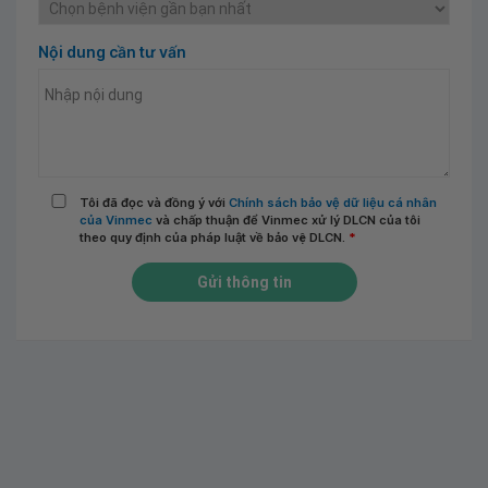
Nội dung cần tư vấn
Tôi đã đọc và đồng ý với
Chính sách bảo vệ dữ liệu cá nhân
của Vinmec
và chấp thuận để Vinmec xử lý DLCN của tôi
theo quy định của pháp luật về bảo vệ DLCN.
*
Gửi thông tin